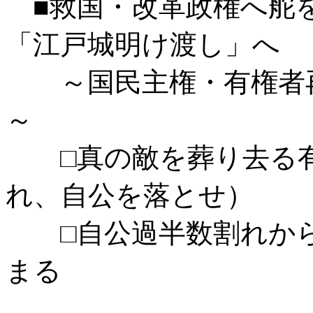
■救国・改革政権へ舵
「江戸城明け渡し」へ
～国民主権・有権者再
～
□真の敵を葬り去る有
れ、自公を落とせ）
□自公過半数割れから
まる