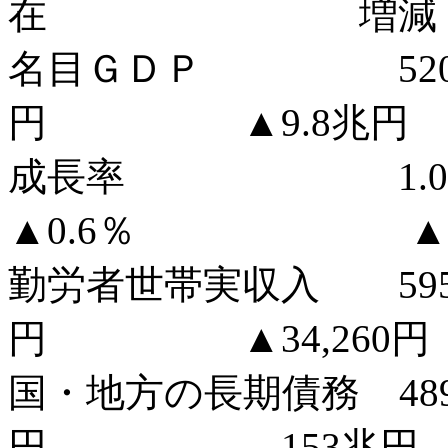
在 増減
名目ＧＤＰ 520.
円 ▲9.8兆円
成長率 
▲0.6％ ▲1.
勤労者世帯実収入 595,
円 ▲34,260円
国・地方の長期債務 
円 153兆円