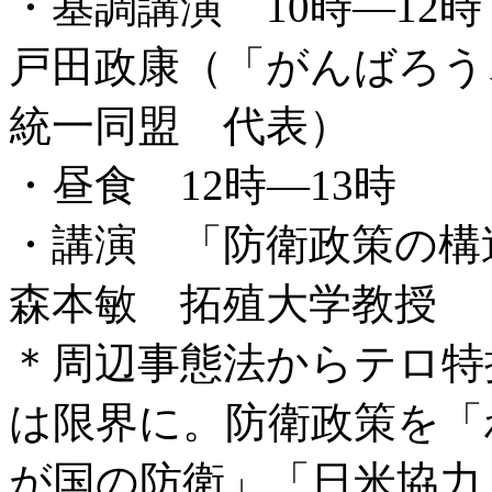
・基調講演 10時―12時
戸田政康（「がんばろう
統一同盟 代表）
・昼食 12時―13時
・講演 「防衛政策の構造
森本敏 拓殖大学教授
＊周辺事態法からテロ特
は限界に。防衛政策を「
が国の防衛」「日米協力