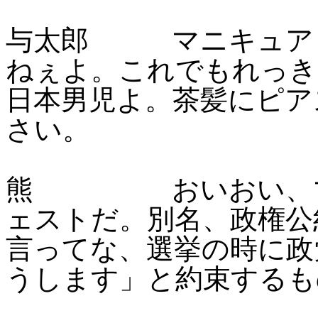
与太郎 マニキュア？
ねぇよ。これでもれっき
日本男児よ。茶髪にピア
さい。
熊 おいおい、マニ
ェストだ。別名、政権公
言ってな、選挙の時に政
うします」と約束するも