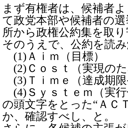
まず有権者は、候補者よ
て政党本部や候補者の選
所から政権公約集を取り
そのうえで、公約を読み
(1)Ａｉｍ（目標）
(2)Ｃｏｓｔ（実現の
(3)Ｔｉｍｅ（達成期
(4)Ｓｙｓｔｅｍ（実
の頭文字をとった“ＡＣ
か、確認すべし、と。