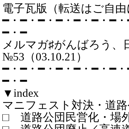
電子瓦版（転送はご自由
━・━・━・━・━・━・━・
━・━
メルマガ♯が
№53（03.10.21）
━・━・━・━・━・━・━・
━・━
▼index
マニフェスト対決・道路
□ 道路公団民営化・場