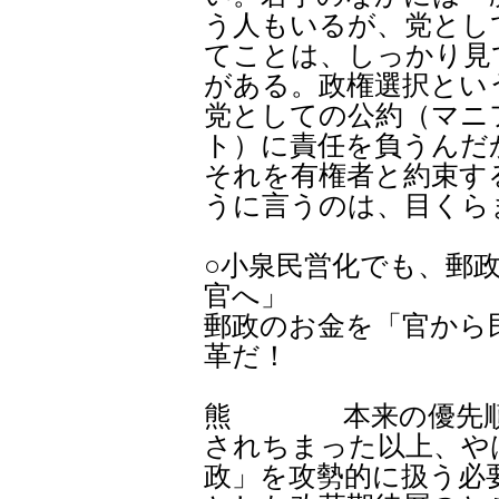
う人もいるが、党とし
てことは、しっかり見
がある。政権選択とい
党としての公約（マニ
ト）に責任を負うんだ
それを有権者と約束す
うに言うのは、目くら
○小泉民営化でも、郵
官へ」
郵政のお金を「官から
革だ！
熊 本来の優先順位
されちまった以上、や
政」を攻勢的に扱う必