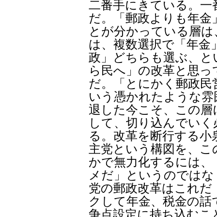
二番手にきている。一
だ。「郵政よりも年金
とが分かっている層は
は、複数選択で「年金
政」どちらも選ぶ、と
ら民へ」の改革と思っ
だ。「とにかく郵政民
いう憑かれたような雰
退した今こそ、この層
して、切り込んでいく
る。改革を断行する小
主党という構図を、こ
かで無力化するには、
メだ」というのではな
党の郵政改革はこれだ
クして年金、税金の話
争点設定に持ち込むこ