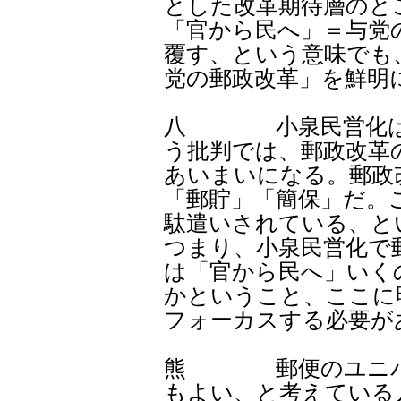
とした改革期待層のと
「官から民へ」＝与党
覆す、という意味でも
党の郵政改革」を鮮明
八 小泉民営化は本
う批判では、郵政改革
あいまいになる。郵政
「郵貯」「簡保」だ。
駄遣いされている、と
つまり、小泉民営化で
は「官から民へ」いく
かということ、ここに
フォーカスする必要が
熊 郵便のユニバー
もよい、と考えている