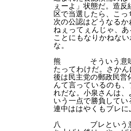
ぇーよ」状態だ。造反
区で当選したら、こっ
次の公認はどうなるか
ねぇってぇんじゃ、あ
ことにもなりかねない
な。
熊 そういう意味じ
たってわけだ。さかん
後は民主党の郵政民営
んて言っているのも、
れだな。小泉さんは、
いう一点で勝負してい
連中ははやくもブレに
八 ブレという意味