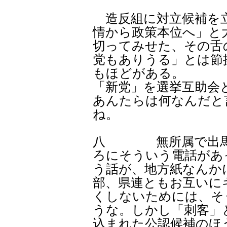
造反組に対立候補を立
情から政策本位へ」と
切ってみせた、その舌
党もありうる」とは節
もほどがある。
「新党」を選挙互助会
あんたらは何なんだと
ね。
八 無所属で出馬す
ろにそういう電話があ
う話が、地方紙なんか
部、県連ともお互いに
くしないためには、そ
うな。しかし「刺客」
込まれた公認候補のほ