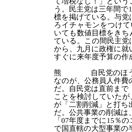
て増税なし！」という
う。民主党は三年間で
標を掲げている。与党
ろイチャモンをつけて
いても数値目標をきち
ている。この間民主党
から、九月に政権に就
すぐに来年度予算の作
熊 自民党のほうは
なのが、公務員人件費
だ。自民党は直前まで「
ことを検討していたが
が「二割削減」と打ち
だ。公共事業の削減は
「07年度までに15％
で国直轄の大型事業の