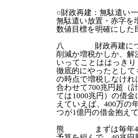
○財政再建：無駄遣い
無駄遣い放置・赤字を
数値目標を明確にした
八 財政再建につい
削減か増税かしか、解
いってことははっきり
徹底的にやったとして
の時点で増税しなけれ
合わせて700兆円超（
ては1000兆円）の借
えていえば、400万の
つが1億円の借金抱え
熊 まずは毎年40
予算を組んで、40兆円