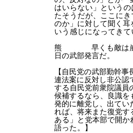
はいらない」というの
たそうだが、ここにき
のか」に対して聞く耳
いう感じになってきて
熊 早くも敵は崩れ
日の武部発言だ。
【自民党の武部勤幹事
連法案に反対し非公認
する自民党前衆院議員
候補するなら、良識を
発的に離党し、出てい
れば、将来また復党す
ある」と党本部で開か
語った。】