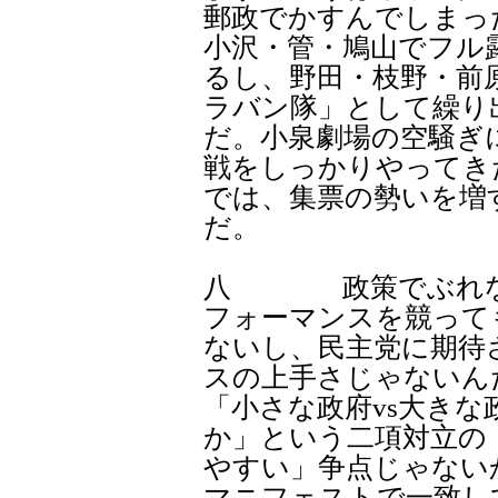
郵政でかすんでしまっ
小沢・管・鳩山でフル
るし、野田・枝野・前
ラバン隊」として繰り
だ。小泉劇場の空騒ぎ
戦をしっかりやってき
では、集票の勢いを増
だ。
八 政策でぶれない
フォーマンスを競って
ないし、民主党に期待
スの上手さじゃないん
「小さな政府vs大き
か」という二項対立の
やすい」争点じゃない
マニフェストで一致し