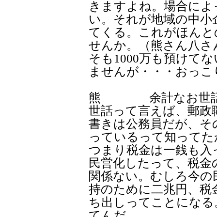
きますよね。場合によ
い。それが地域の中小
てくる。これがほんと
せんか。（熊さん八さ
そも1000万も預けて
ませんが・・・おっこ
熊 余計なお世話だ
世話って言えば、郵政
書きは公務員だが、そ
っているって知って
つまり税金は一銭も入
民営化したって、税金
関係ない。むしろ今の
持のために二兆円、税
ち出しってことになる
てんだ。