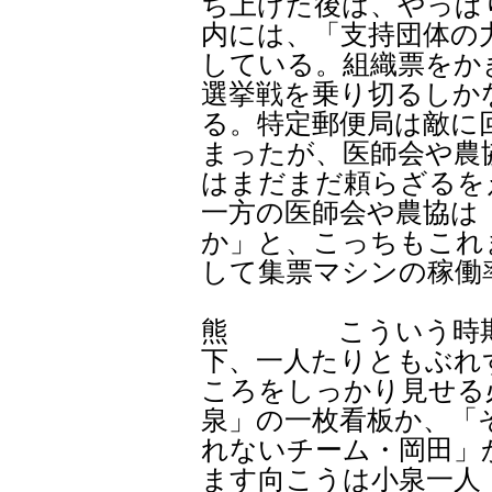
ち上げた後は、やっぱ
内には、「支持団体の
している。組織票をか
選挙戦を乗り切るしか
る。特定郵便局は敵に
まったが、医師会や農
はまだまだ頼らざるを
一方の医師会や農協は
か」と、こっちもこれ
して集票マシンの稼働
熊 こういう時期だ
下、一人たりともぶれ
ころをしっかり見せる
泉」の一枚看板か、「
れないチーム・岡田」
ます向こうは小泉一人