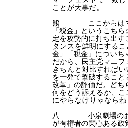
ことが大事だ。
熊 ここからはマニ
「税金」というこちら
定を攻勢的に打ち出す
タンスを鮮明にするこ
金」「税金」についち
だから、民主党マニフ
きちんと対比すればい
を一発で撃破すること
改革」の評価だ。どち
何をどう訴えるか、こ
にやらなけりゃならね
八 小泉劇場のおか
が有権者の関心ある政