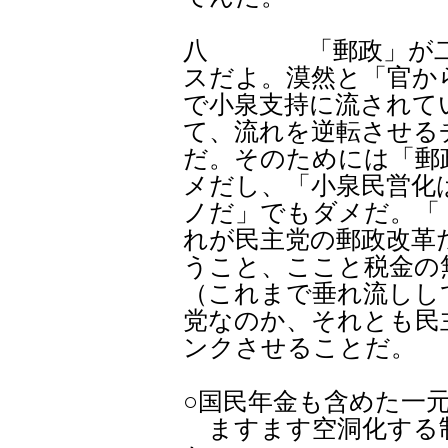
八 「郵政」が二番
スだよ。漠然と「官か
で小泉支持に流されて
て、流れを逆転させる
だ。そのためには「郵
メだし、「小泉民営化
ノだ」でもダメだ。「
れが民主党の郵政改革
うこと、ここと税金の
（これまで垂れ流しし
党なのか、それとも民
ンクさせることだ。
○国民年金も含めた一
ますます空洞化する