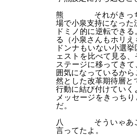
熊 それがきっちり
場で小泉支持になった
ドミノ的に逆転できる
る（小泉さんもホリえ
ドンナもいない小選挙
ェストを比べて見る、
ステージに移ってきて
囲気になっているから
然とした改革期待層と
行動に結び付けていく
メッセージをきっちり
だ。
八 そういゃあこ
言ってたよ。