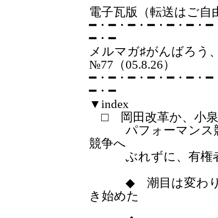
電子瓦版（転送はご自
━・━・━・━・━・━・━
━・━
メルマガ♯が
№77（05.8.26）
━・━・━・━・━・━・━
━・━
▼index
□ 岡田改革か、小泉
パフォーマンス競
競争へ
ぶれずに、有権者
◆ 潮目は変わりつ
き始めた