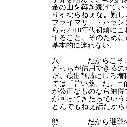
金の山を築き続けてい
りゃならねぇな。難し
プライマリー・バラン
らも2010年代初頭に
すること、そのために
基本的に違わない。
八 だからこそ、
どっちが信用できるの
だ。歳出削減にしろ増
ては「苦い薬」だ。目
が公正なものなら納得
が回ってきたっていう
とんでもねぇ話だから
熊 だから選挙のと