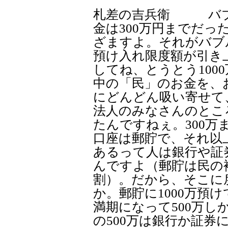
札差の吉兵衛 バブ
金は300万円までだっ
ざますよ。それがバブ
預け入れ限度額が引き
してね、とうとう100
中の「民」のお金を、
にどんどん吸い寄せて
法人のみなさんのとこ
たんですねぇ。300万
口座は郵貯で、それ以
あるって人は銀行や証
んですよ（郵貯は民の
割）。だから、そこに
か。郵貯に1000万預
満期になって500万
の500万は銀行か証券