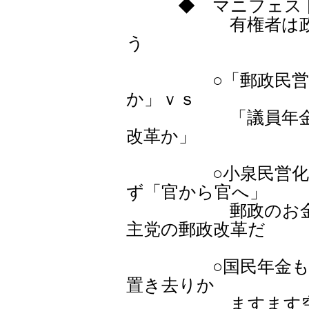
◆ マニフェスト
有権者は政策で
う
○「郵政民営化も
か」ｖｓ
「議員年金廃止
改革か」
○小泉民営化でも
ず「官から官へ」
郵政のお金を「
主党の郵政改革だ
○国民年金も含め
置き去りか
ますます空洞化