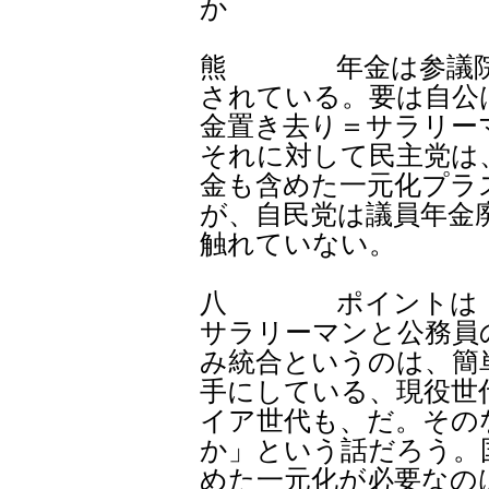
か
熊 年金は参議院選
されている。要は自公
金置き去り＝サラリー
それに対して民主党は
金も含めた一元化プラ
が、自民党は議員年金
触れていない。
八 ポイントは「誰
サラリーマンと公務員
み統合というのは、簡
手にしている、現役世
イア世代も、だ。その
か」という話だろう。
めた一元化が必要なの