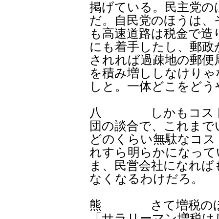
掲げている。民主党の
だ。自民党のほうは、
も高速道路は税金で造
にも着手したし、郵政
されれば過疎地の郵便
を積み増ししなけりゃ
しと。一体どこをどう
八 しかもコストを
団の談合で、これまで
どのくらい無駄なコス
れすら明らかになって
ま、民営会社になれば
なくなるわけだろ。
熊 さて増税のほう
「サラリーマン増税は