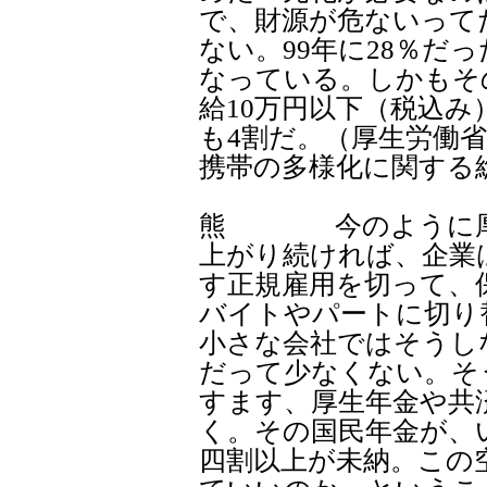
で、財源が危ないって
ない。99年に28％だっ
なっている。しかもそ
給10万円以下（税込み
も4割だ。（厚生労働
携帯の多様化に関する
熊 今のように厚生
上がり続ければ、企業
す正規雇用を切って、
バイトやパートに切り
小さな会社ではそうし
だって少なくない。そ
すます、厚生年金や共
く。その国民年金が、
四割以上が未納。この