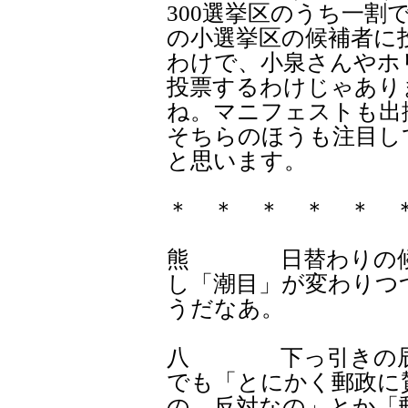
300選挙区のうち一割
の小選挙区の候補者に
わけで、小泉さんやホ
投票するわけじゃあり
ね。マニフェストも出
そちらのほうも注目し
と思います。
＊ ＊ ＊ ＊ ＊ 
熊 日替わりの候補
し「潮目」が変わりつ
うだなあ。
八 下っ引きの辰の
でも「とにかく郵政に
の、反対なの」とか「