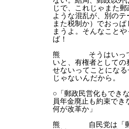
ない。結局、郵政以外
じで、これじゃまた郵
ような混乱が、別のテ
また税制か）でおっぱ
まうよ。そんなことや
ば！
熊 そうはいって
いと、有権者としての
せないってことになる
じゃないんだから。
○「郵政民営化もでき
員年金廃止も約束でき
何が改革か」
熊 自民党は「郵政