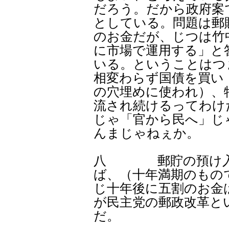
だろう。だから政府案
としている。問題は郵
のお金だが、じつは竹
に市場で運用する」と
いる。ということはつ
相変わらず国債を買い
の穴埋めに使われ）、
流され続けるってわけ
じゃ「官から民へ」じ
んまじゃねぇか。
八 郵貯の預け入れ
ば、（十年満期のもの
じ十年後に五割のお金
が民主党の郵政改革と
だ。