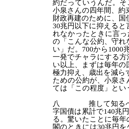
約だっていうんだ。そ
小泉さんの四年間、約
財政再建のために、国
30兆円以下に抑える
れなかったときに言っ
の「こんな公約、守れ
い」だ。700から100
一発でチャラにする方
い以上、まずは毎年の
極力抑え、歳出を減ら
ための公約が、小泉さ
ては「この程度」とい
八 推して知るべし
字国債は累計で140兆
る。驚いたことに毎年
閣のときには30兆円を