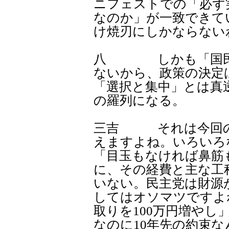
ニフェストでの「必ず
なのか」が一致できて
け焼刃にしかならない
八 しかも「国民と
ないから、政策の決定
「選択と集中」とは真
の羅列になる。
三吉 それは今回の
えますよね。いろいろ
「目玉もなければ鼻筋
に、その経費と主な工
いない。民主党は財源
してはオソマツですよ
取りを100万円増やし
なのに10年先の約束