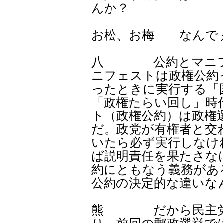
んか？
お松、お梅 なん
八 公約とマニフェ
ニフェストは政権公約
ったときに実行する「
「政権たらい回し」時
ト（政権公約）は政権
だ。政党が有権者と交
いたら必ず実行しなけ
ば説明責任を果たさな
約にともなう義務があ
公約の決定的な違いな
熊 だから民主党で