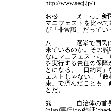
http://www.secj.jp/）
お松 えーっ。新聞
マニフェストを比べて
が「非常識」だってい
八 選挙で国民に約
来ているのか。その説
なにマニフェストに「
を実行する責任の保障
とになる。「口約束」
ェストじゃない。「政
束」で済んだことも、
とだ。
熊 自治体の首長マ
(plan)実行(do)検証(c