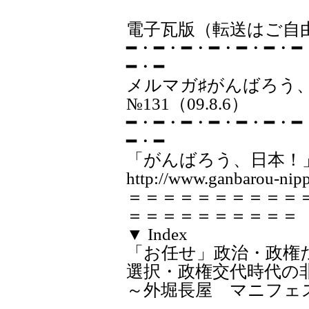
電子瓦版（転送はご自
━・━・━・━・━・━・━
━・━
メルマガ♯が
№131（09.8.6）
━・━・━・━・━・━・━
━・━
「がんばろう、日本！
http://www.ganbarou-nipp
＝＝＝＝＝＝＝＝＝＝
＝＝＝＝＝＝＝＝＝＝
▼ Index
「お任せ」政治・政権
選択・政権交代時代の
～外堀長屋 マニフェス