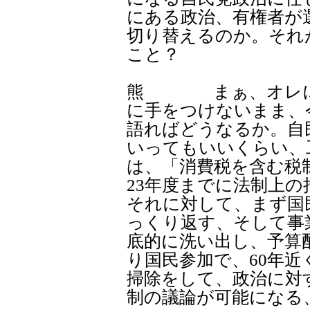
にある政治、有権者が
切り替えるのか。それ
こと？
熊 まぁ、オレに言
に手をつけないまま、
語ればどうなるか。自
いってもいいくらい、
は、「消費税を含む税
23年度までに法制上
それに対して、まず国
っくり返す、そして事
底的に洗い出し、予算
り国民参加で、60年
掃除をして、政治に対
制の議論が可能になる