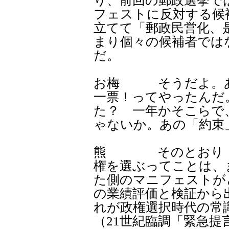
り、前回の郵政選挙で
フェストに反対する候
立てて「郵政民営化、
まり個々の候補者では
だ。
お梅 そうだよ。あ
一票！ってやったんだ
た？ 一年かそこらで
ゃないか。あの「約束
熊 そのとおり！
権を選ぶってことは、
た側のマニフェストが
の業績評価と検証から
れが政権選択時代の常
（21世紀臨調「緊急提言