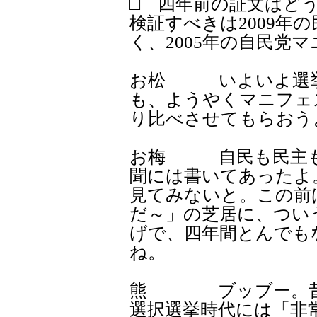
□ 四年前の証文はどう
検証すべきは2009年
く、2005年の自民党
お松 いよいよ選挙
も、ようやくマニフェ
り比べさせてもらおう
お梅 自民も民主も
聞には書いてあったよ
見てみないと。この前
だ～」の芝居に、つい
げで、四年間とんでも
ね。
熊 ブッブー。昔の
選択選挙時代には「非