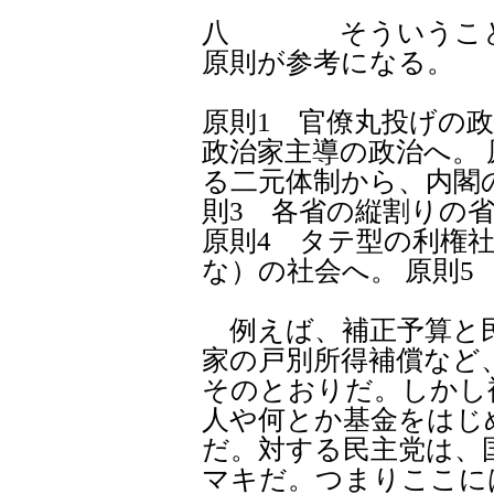
八 そういうことで
原則が参考になる。
原則1 官僚丸投げの
政治家主導の政治へ。 
る二元体制から、内閣
則3 各省の縦割りの
原則4 タテ型の利権
な）の社会へ。 原則5
例えば、補正予算と民
家の戸別所得補償など
そのとおりだ。しかし
人や何とか基金をはじ
だ。対する民主党は、
マキだ。つまりここに