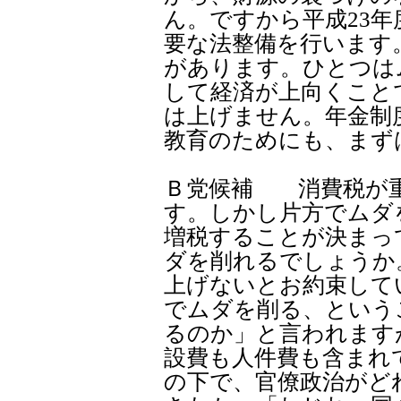
ん。ですから平成23
要な法整備を行います
があります。ひとつは
して経済が上向くこと
は上げません。年金制
教育のためにも、まず
Ｂ党候補 消費税が
す。しかし片方でムダ
増税することが決まっ
ダを削れるでしょうか
上げないとお約束して
でムダを削る、という
るのか」と言われます
設費も人件費も含まれ
の下で、官僚政治がど