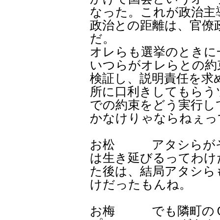
なった。これが政治主
政治との距離は、官僚
だ。
オレらも選挙のときに
いつらがオレらとの約
検証し、説明責任を求
所に口利きしてもらう
での約束をどう実行し
かなけりゃならねぇっ
お松 アタシらがそ
は生き延びるってわけ
た後は、結局アタシら
けだったもんね。
お梅 でも隣町のＣ