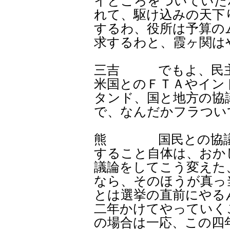
イところをついていた
れて、駆け込みの天下
するわ、役所は予算の
求するわと、霞ヶ関は
三吉 でもよ、民主
米国とのＦＴＡやイン
タンド、国と地方の協
で、なんだかフラつい
熊 国民との協議の
すること自体は、おか
議論をしてこう変えた
なら、そのほうが真っ
とは選挙の直前にやる
二年かけてやっていく
の場合は一応、この四