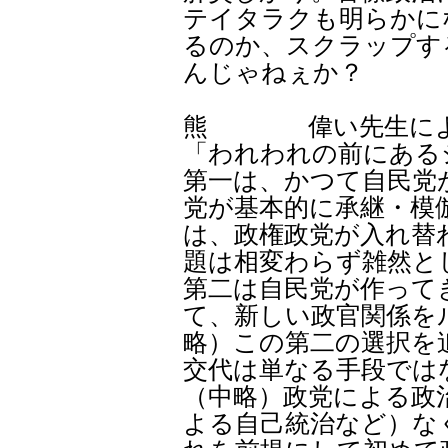
テイタラクも明らかに
るのか、スクラップす
んじゃねぇか？
熊 偉い先生による
「われわれの前にある
第一は、かつて自民党
党が基本的に承継・模
は、政権政党が入れ替
題は相変わらず雑然と
第二は自民党が作って
て、新しい政官関係を
略）この第二の選択を
交代は単なる手段では
（中略）政党による政
よる自己統治など）な