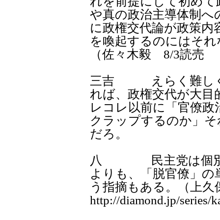
れを前提にして初めて
や真の政治主導体制へ
に政権交代論が政策内
を喚起するのにはそれ
（佐々木毅 8/3読売
三吉 えらく難しく
れば、政権交代が大目
レコレ以前に「官僚政
クラップするのか」そ
だろ。
八 民主党は個別政
よりも、「脱官僚」の
う指摘もある。（上
http://diamond.jp/serie