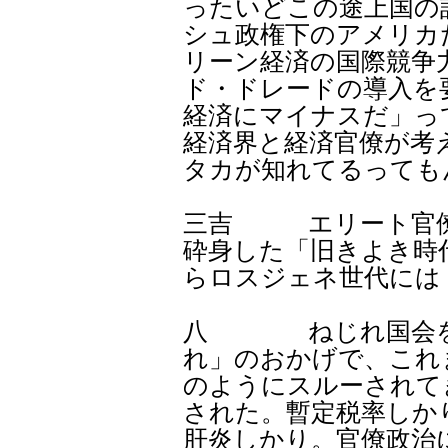
ったいどこの途上国の
シュ政権下のアメリカ
リーン経済の国際競争
ド・ドレードの導入を
経済にマイナスだ」っ
経済界と経済官僚が考
タカが知れてるっても
三吉 エリート官僚
砕身した「旧きよき時
らロスジェネ世代には
八 ねじれ国会を思
れ」のおかげで、これ
のようにスルーされて
された。暫定税率しか
肝炎しかり。官僚政治