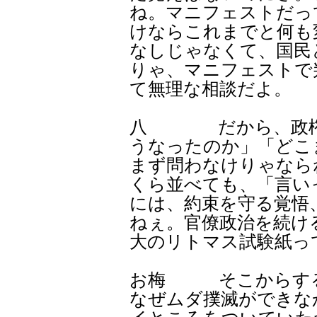
ね。マニフェストだっ
けならこれまでと何も
なしじゃなくて、国民
りゃ、マニフェストで
て無理な相談だよ。
八 だから、政権政
うなったのか」「どこ
まず問わなけりゃなら
くら並べても、「言い
には、約束を守る覚悟
ねぇ。官僚政治を続け
大のリトマス試験紙っ
お梅 そこからする
なぜムダ撲滅ができな