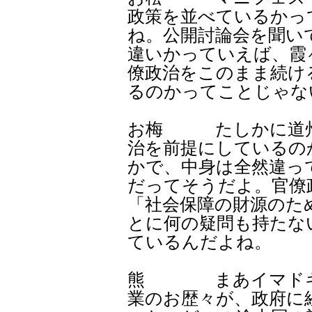
政策を並べているかっ
ね。公開討論会を聞い
違いかっていえば、霞
僚政治をこのまま続け
るのかってことじゃな
お梅 たしかに道州
治を前提にしているの
かで、中身は全然違っ
だってそうだよ。官僚
「社会保障の財源のた
とに何の疑問も持たな
ているんだよね。
熊 まあイマドキ、
業のお歴々が、政府に