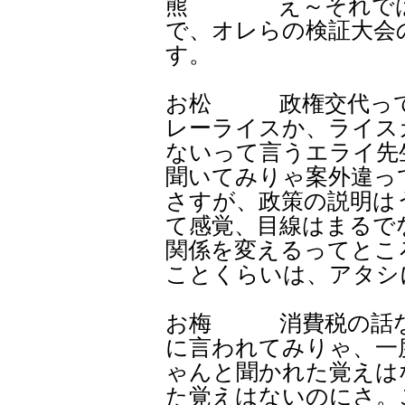
熊 え～それでは、
で、オレらの検証大会
す。
お松 政権交代って
レーライスか、ライス
ないって言うエライ先
聞いてみりゃ案外違っ
さすが、政策の説明は
て感覚、目線はまるで
関係を変えるってとこ
ことくらいは、アタシ
お梅 消費税の話な
に言われてみりゃ、一
ゃんと聞かれた覚えは
た覚えはないのにさ。