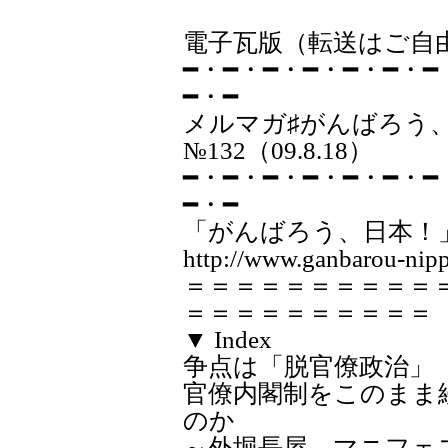
電子瓦版（転送はご自
━・━・━・━・━・━・━
━・━
メルマガ♯が
№132（09.8.18）
━・━・━・━・━・━・━
━・━
「がんばろう、日本！
http://www.ganbarou-nipp
＝＝＝＝＝＝＝＝＝＝
＝＝＝＝＝＝＝＝＝＝
▼ Index
争点は「脱官僚政治」
官僚内閣制をこのまま
のか
～外堀長屋 マニフェ