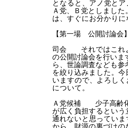
となると、アノ党とア
Ａ党、Ｂ党としました
は、すぐにお分かりに
【第一場 公開討論会
司会 それではこれ
の公開討論会を行いま
ら、世論調査なども参
を絞り込みました。今
いますので、よろしく
について。
Ａ党候補 少子高齢化
が広く負担するという
通れないと思っていま
から、財源の裏づけの