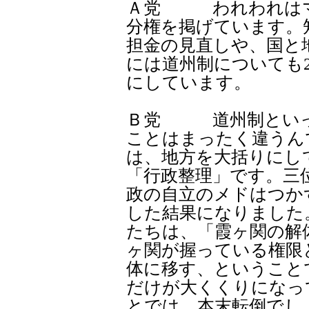
Ａ党 われわれはマ
分権を掲げています。
担金の見直しや、国と
には道州制についても2
にしています。
Ｂ党 道州制といっ
ことはまったく違うん
は、地方を大括りにし
「行政整理」です。三
政の自立のメドはつか
した結果になりました
たちは、「霞ヶ関の解
ヶ関が握っている権限
体に移す、ということ
だけが大くくりになっ
とでは、本末転倒でし