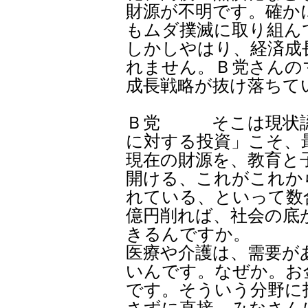
財源が不明です。確か
もムダ撲滅に取り組ん
しかしやはり、経済成
れません。Ｂ党さんの
成長戦略が抜け落ちて
Ｂ党 そこは現状認
に対する投資」こそ、
現在の財源を、教育と
開ける、これがこれか
れている、といって数合
億円削れば、社会の底
きるんですか。
医療や介護は、需要が
いんです。なぜか。お
です。そういう分野に