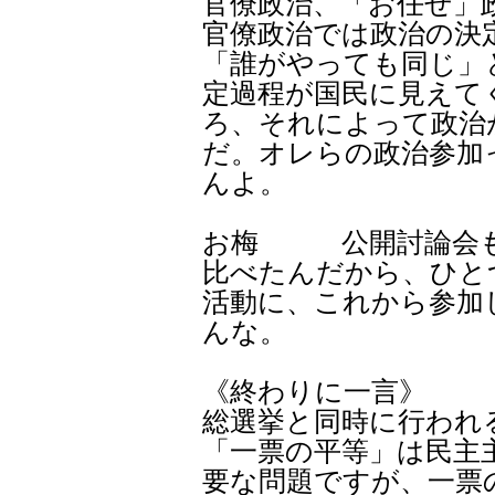
官僚政治、「お任せ」
官僚政治では政治の決
「誰がやっても同じ」
定過程が国民に見えて
ろ、それによって政治
だ。オレらの政治参加
んよ。
お梅 公開討論会も
比べたんだから、ひと
活動に、これから参加
んな。
《終わりに一言》
総選挙と同時に行われ
「一票の平等」は民主
要な問題ですが、一票