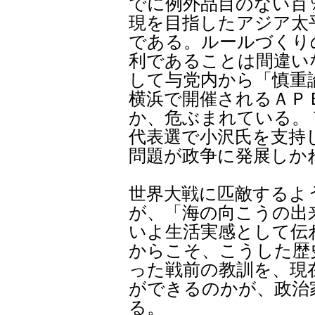
でに例外品目のない百
現を目指したアジア太
である。ルールづくり
利であることは間違い
して与党内から「慎重
横浜で開催されるＡＰ
か、危ぶまれている。
代表選で小沢氏を支持
問題が政争に発展しか
世界大戦に匹敵するよ
が、「海の向こうの出
いよ生活実感として伝
からこそ、こうした歴
った戦前の教訓を、現
ができるのかが、政治
る。