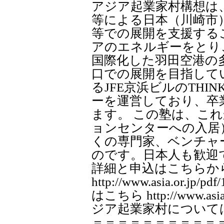
アジア起業家村構想は
等による日本（川崎市
等での展開を支援する
アのエネルギーをとり
国際化した羽田空港の
口での展開を目指して
るJFE京浜ビルのTH
ーを運営しており、卒
ます。 この塾は、こ
ョンセンターへの入居
くの専門家、ベンチャ
のです。日本人も歓迎
詳細と申込はこちらか
http://www.asia.or.
はこちら http://www.asia
ジア起業家村については、http
＝＝＝＝＝＝＝＝＝＝