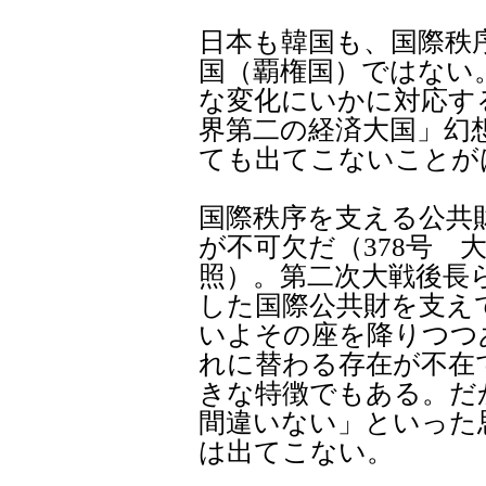
日本も韓国も、国際秩
国（覇権国）ではない
な変化にいかに対応す
界第二の経済大国」幻
ても出てこないことが
国際秩序を支える公共
が不可欠だ（378号 
照）。第二次大戦後長
した国際公共財を支え
いよその座を降りつつ
れに替わる存在が不在
きな特徴でもある。だ
間違いない」といった
は出てこない。