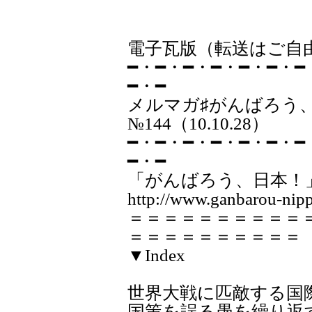
電子瓦版（転送はご自
━・━・━・━・━・━・━
━・━
メルマガ♯が
№144（10.10.28）
━・━・━・━・━・━・━
━・━
「がんばろう、日本！
http://www.ganbarou-nipp
＝＝＝＝＝＝＝＝＝＝
＝＝＝＝＝＝＝＝＝＝
▼Index
世界大戦に匹敵する国
国策を誤る愚を繰り返