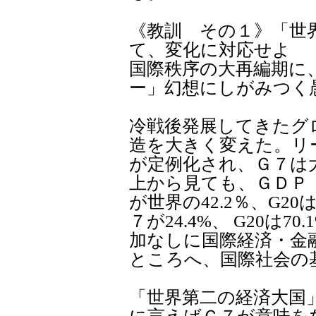
《教訓 その１》「世
て、変化に対応せよ
国際秩序の大再編期に
ー」幻想にしがみつく
冷戦後発展してきたグ
造を大きく変えた。リ
が定例化され、Ｇ７は
上から見ても、ＧＤＰ
が世界の42.2％、G2
７が24.4%、 G20は
加なしに国際経済・金
ところへ、国際社会の
「世界第二の経済大国