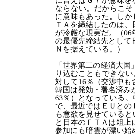
に言えばＧ７が意味を
ならない。だからこそ
に意味もあった。しか
ＴＡを締結したのは、
が冷厳な現実だ。（0
の最優先締結先として
Ｎを据えている。）
「世界第二の経済大国
り込むこともできない
対して16％（交渉中も
韓国は発効・署名済み
63％）となっている。
で、最近ではＥＵとの
も意欲を見せていると
と日本のＦＴＡは俎上
参加にも暗雲が漂い始