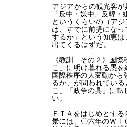
アジアからの観光客が
「反中・嫌中、反韓・嫌
というくらいの（アジ
は、すでに前提になっ
するか」という知恵は
出てくるはずだ。
《教訓 その２》国際
こ」に明け暮れる愚を
国際秩序の大変動から
るか、が問われている
こ」「政争の具」に転
い。
ＦＴＡをはじめとする
景には、〇六年のＷＴ