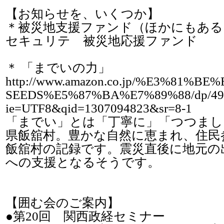
【お知らせを、いくつか】
＊被災地支援ファンド（ほかにも
セキュリテ 被災地応援ファンド http://oe
＊ 「までいの力」
http://www.amazon.co.jp/%E3%81
SEEDS%E5%87%BA%E7%89%88/dp/4904
ie=UTF8&qid=1307094823&sr=8-1
「までい」とは「丁寧に」「つつまし
県飯舘村。豊かな自然に恵まれ、住民
飯舘村の記録です。震災直後に地元の
への支援となるそうです。
【囲む会のご案内】
●第20回 関西政経セミナー