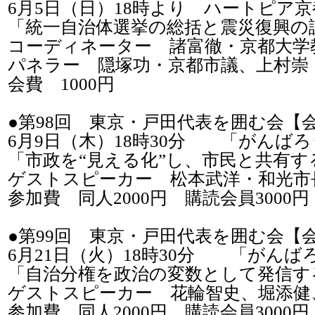
6月5日（日）18時より ハートピア京
「統一自治体選挙の総括と震災復興の
コーディネーター 諸富徹・京都大学
パネラー 隠塚功・京都市議、上村崇
会費 1000円
●第98回 東京・戸田代表を囲む会【
6月9日（木）18時30分 「がんば
「市政を“見える化”し、市民と共有す
ゲストスピーカー 松本武洋・和光市
参加費 同人2000円 購読会員3000
●第99回 東京・戸田代表を囲む会【
6月21日（火）18時30分 「がん
「自治分権を政治の変数として発信す
ゲストスピーカー 花輪智史、堀添健
参加費 同人2000円 購読会員3000