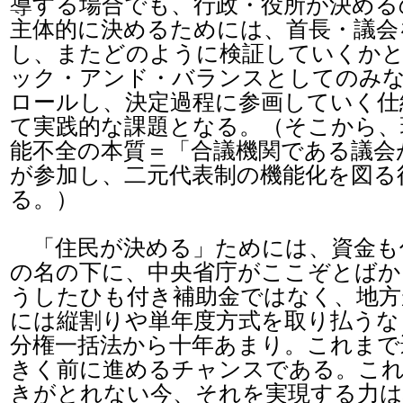
導する場合でも、行政・役所が決める
主体的に決めるためには、首長・議会
し、またどのように検証していくかと
ック・アンド・バランスとしてのみな
ロールし、決定過程に参画していく仕
て実践的な課題となる。（そこから、
能不全の本質＝「合議機関である議会
が参加し、二元代表制の機能化を図る
る。）
「住民が決める」ためには、資金も
の名の下に、中央省庁がここぞとばか
うしたひも付き補助金ではなく、地方
には縦割りや単年度方式を取り払うな
分権一括法から十年あまり。これまで
きく前に進めるチャンスである。これ
きがとれない今、それを実現する力は