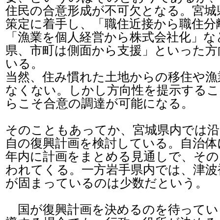
住民の合意形成が不可欠となる。宮城
策定に着手し、「職住近接から職住分
「漁業を個人経営から株式会社化」な
県、市町は側面から支援」といった方
いる。
当然、住み慣れた土地からの移住や漁
なくない。しかし方向性を提示するこ
らこそ合意の調達が可能になる。
そのこともあってか、宮城県内では沿
自の復興計画を検討している。自治体
年内に計画をまとめる見通しで、その
われてくる。一方岩手県内では、津波
が固まっているのは少数だという。
国が復興計画を決めるのを待ってい