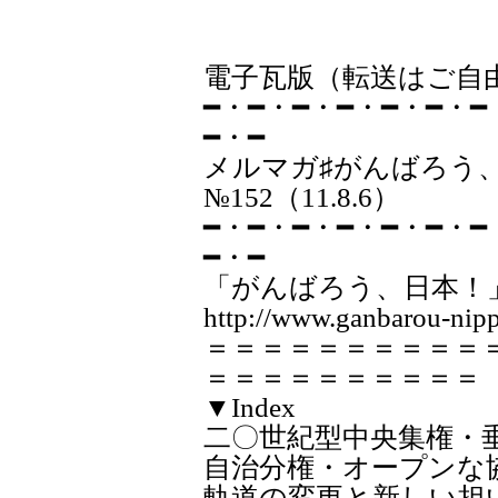
電子瓦版（転送はご自
━・━・━・━・━・━・━
━・━
メルマガ♯が
№152（11.8.6）
━・━・━・━・━・━・━
━・━
「がんばろう、日本！
http://www.ganbarou-nipp
＝＝＝＝＝＝＝＝＝＝
＝＝＝＝＝＝＝＝＝＝
▼Index
二〇世紀型中央集権・
自治分権・オープン
軌道の変更と新しい担