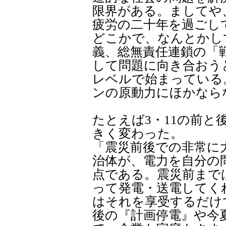
限界がある。ましてや
疲労の二十年を過ごし
どこかで、なんとかし
義、総無責任連鎖の「
して問題に向き合おう
レベルで始まっている
ンの原動力にほかなら
たとえば3・11の前と
きく変わった。
「震災前後での非常に
治体が、電力を自分の
点である。震災前まで
って発電・送電してく
はそれを享受するだけ
後の『計画停電』や今