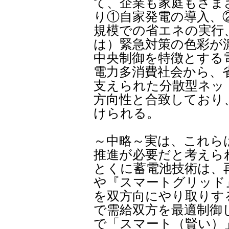
て、企業も家庭もさま
り①自家発電の導入、
規模での省エネの実行
は）緊急対策の色彩が
中央制御を特徴とする
電力多消費社会から、
支えられた分散型ネッ
方向性と合致しており
けられる。
～中略～実は、これら
推進が必要だと考えら
とくに蓄電池技術は、
や『スマートグリッド
を双方向にやり取りす
で需給双方を最適制御
で「スマート（賢い）