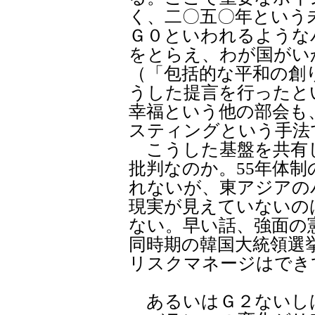
く、二〇五〇年という
Ｇ０といわれるような
をとらえ、わが国がい
（「包括的な平和の創
うした提言を行ったと
幸福という他の部会も
スティングという手法
こうした基盤を共有
批判なのか。55年体
れないが、東アジアの
現実が見えていないの
ない。早い話、強面の
同時期の韓国大統領選
リスクマネージはでき
あるいはＧ２ないし