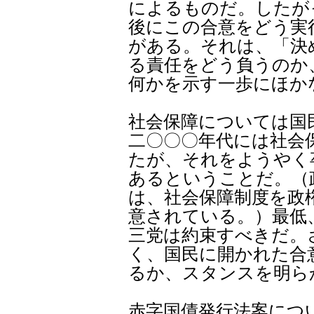
によるものだ。したが
後にこの合意をどう実
がある。それは、「決
る責任をどう負うのか
何かを示す一歩にほか
社会保障については国
二〇〇〇年代には社会
たが、それをようやく
あるということだ。（
は、社会保障制度を政
意されている。）最低
三党は約束すべきだ。
く、国民に開かれた合
るか、スタンスを明ら
赤字国債発行法案につ