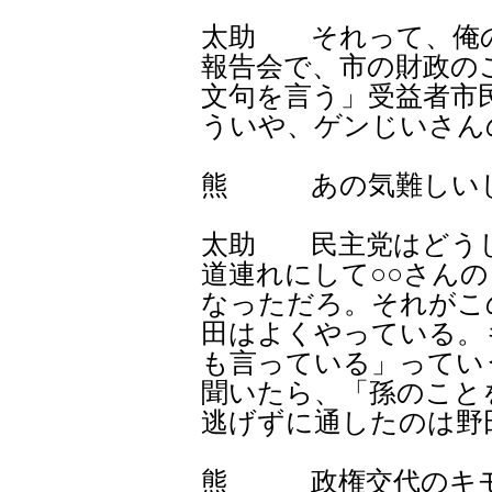
太助 それって、俺
報告会で、市の財政の
文句を言う」受益者市
ういや、ゲンじいさん
熊 あの気難しいじ
太助 民主党はどう
道連れにして○○さん
なっただろ。それがこ
田はよくやっている。
も言っている」ってい
聞いたら、「孫のこと
逃げずに通したのは野
熊 政権交代のキモ