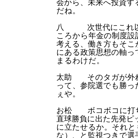
会から、未来へ投資す
だね。
八 次世代にこれ以
ころから年金の制度設
考える、働き方もそこ
にある政策思想の軸っ
まるわけだ。
太助 そのタガが外
って、参院選でも勝っ
ぇや。
お松 ボコボコに打
直球勝負に出た先発ピ
に立たせるか。それと
な）、と監視つきで選