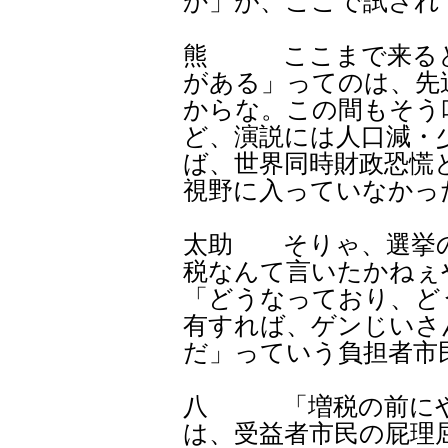
か」が、ここで試され
熊 ここまで来ると
がある」ってのは、先
からな。この間もそう
ど、演説には人口減・
ば、世界同時財政恐慌
視野に入っていなかっ
太助 そりゃ、選挙
税なんて言いたかねぇ
「どうなっており、ど
有すれば、ゲンじいさ
だ」っていう負担者市
八 「増税の前にや
は、受益者市民の屁理