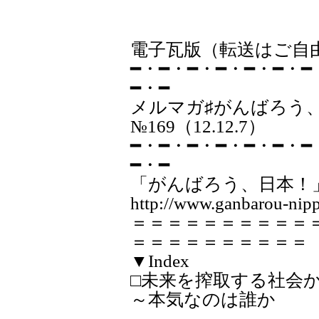
電子瓦版（転送はご自
━・━・━・━・━・━・━
━・━
メルマガ♯が
№169（12.12.7）
━・━・━・━・━・━・━
━・━
「がんばろう、日本！
http://www.ganbarou-nipp
＝＝＝＝＝＝＝＝＝＝
＝＝＝＝＝＝＝＝＝＝
▼Index
□未来を搾取する社会
～本気なのは誰か