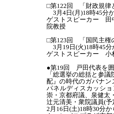
□第122回 「財政規律
3月4日(月)18時45分
ゲストスピーカー 田
院教授
□第123回 「国民主
3月19日(火)18時45
ゲストスピーカー 小
●第19回 戸田代表を囲
「総選挙の総括と参議
配』の時代のガバナン
パネルディスカッショ
崇・京都府議、泉健太
辻元清美・衆院議員(予
2月16日(土)18時30分