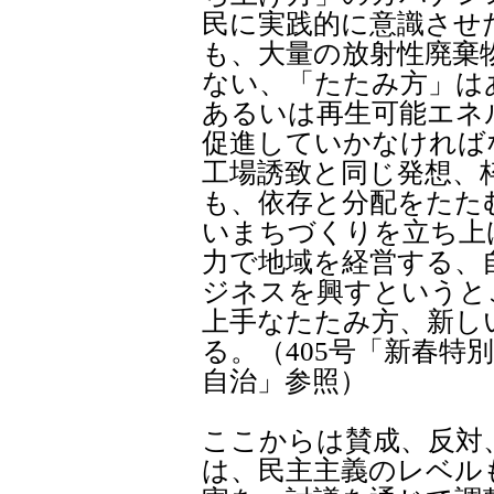
民に実践的に意識させ
も、大量の放射性廃棄
ない、「たたみ方」は
あるいは再生可能エネ
促進していかなければ
工場誘致と同じ発想、
も、依存と分配をたた
いまちづくりを立ち上
力で地域を経営する、
ジネスを興すというと
上手なたたみ方、新し
る。（405号「新春特
自治」参照）
ここからは賛成、反対
は、民主主義のレベル