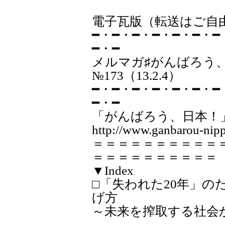
電子瓦版（転送はご自
━・━・━・━・━・━・━
━・━
メルマガ♯が
№173（13.2.4）
━・━・━・━・━・━・━
━・━
「がんばろう、日本！
http://www.ganbarou-nipp
＝＝＝＝＝＝＝＝＝＝
＝＝＝＝＝＝＝＝＝＝
▼Index
□「失われた20年」の
げ方
～未来を搾取する社会