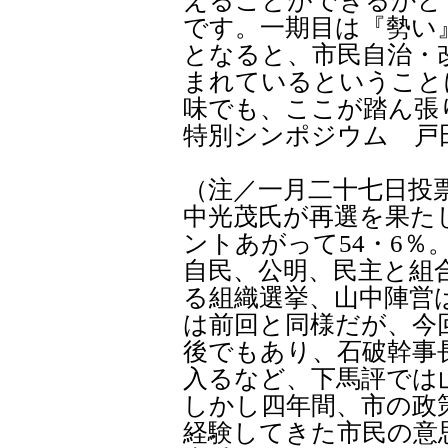
えることができるかど
です。一期目は『勢い
となると、市民自治・
まれているということ
味でも、ここが踏ん張
特別シンポジウム 戸
（注／一月二十七日投
中光茂氏が再選を果た
ントあがって54・6％
自民、公明、民主と組
る組織選挙、山中陣営
は前回と同様だが、今
後でもあり、石破幹事
入るなど、下馬評では
しかし四年間、市の政
経験してきた市民の意