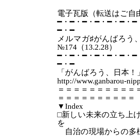
電子瓦版（転送はご自
━・━・━・━・━・━・━
━・━
メルマガ♯が
№174（13.2.28）
━・━・━・━・━・━・━
━・━
「がんばろう、日本！
http://www.ganbarou-nipp
＝＝＝＝＝＝＝＝＝＝
＝＝＝＝＝＝＝＝＝＝
▼Index
□新しい未来の立ち上
を
自治の現場からの多