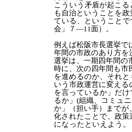
こういう矛盾が起こる
も自治ということを政
ている、ということで
会」７―11面）。
例えば松阪市長選挙で
年間の市政のあり方を
選挙は、一期四年間の
時に、次の四年間も市
を進めるのか、それと
いう市政運営に変える
を言っているか」だけ
るか」(組織、コミュ
か」（担い手）までが
化されたことで、政策
になったといえよう。