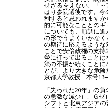
せざるをえない。「～
はり参院選後です。今
利すると思われますか
的に可能なこととのギ
についても、順調に進
の形でうまくいかなく
の期待に応えるような
ことで安倍政権の支持
挙に打って出ることは
策の不振が続くことに
とが、より大きな危険
京都大学教授 本号13
「失われた20年」の
の急激な減少）、Ｇゼ
シフトと北東アジアの