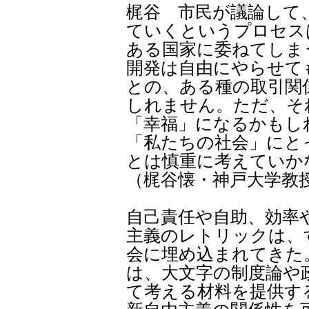
梶谷 市民が議論して
ていくというプロセス
ある国家に委ねてしま
開発は自由にやらせて
との、ある種の取引関
しれません。ただ、そ
「幸福」になるかもし
「私たちの社会」にと
とは慎重に考えていか
（梶谷懐・神戸大学教
自己責任や自助、効率
主義のレトリックは、
会に埋め込まれてきた
は、大文字の制度論や
て考える材料を提供す