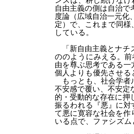
ンズは、耕し続けなけ
自由主義の側は自治で
度論（広域自治一元化
定）で、これまで同様
している。
「新自由主義とナチ
ののようにみえる。前
由を尊ぶ思考である一
個人よりも優先させる
もっとも、社会学者
不安感で覆い、不安定
的・受動的な存在に押
振るわれる『悪』に対
て悪に寛容な社会を作
いる点で、ファシズム