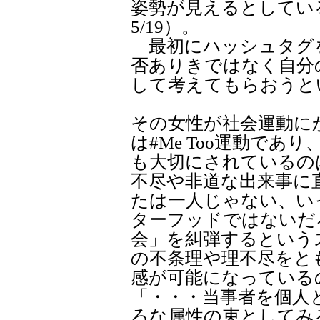
姿勢が見えるとしてい
5/19）。
最初にハッシュタグ
否ありきではなく自分
して考えてもらおうと
その女性が社会運動に
は#Me Too運動で
も大切にされているの
不尽や非道な出来事に
たは一人じゃない、い
ターフッドではないだ
会」を糾弾するという
の不条理や理不尽をと
感が可能になっている
「・・・当事者を個人
ろな属性の束としてみ