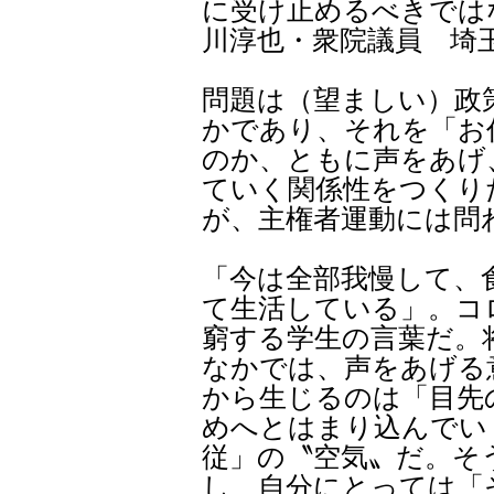
に受け止めるべきでは
川淳也・衆院議員 埼
問題は（望ましい）政
かであり、それを「お
のか、ともに声をあげ
ていく関係性をつくり
が、主権者運動には問
「今は全部我慢して、
て生活している」。コ
窮する学生の言葉だ。
なかでは、声をあげる
から生じるのは「目先
めへとはまり込んでい
従」の〝空気〟だ。そ
し、自分にとっては「