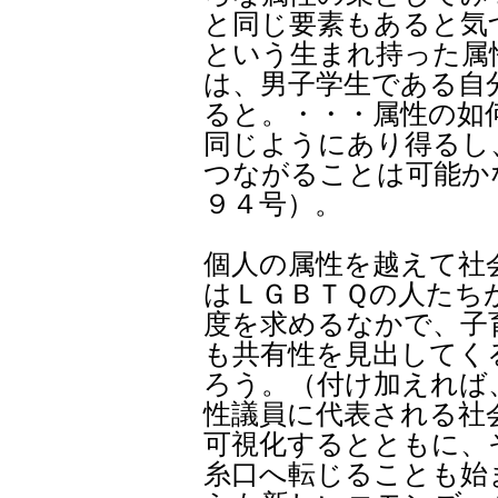
と同じ要素もあると気
という生まれ持った属
は、男子学生である自
ると。・・・属性の如
同じようにあり得るし
つながることは可能か
９４号）。
個人の属性を越えて社
はＬＧＢＴＱの人たち
度を求めるなかで、子
も共有性を見出してく
ろう。（付け加えれば
性議員に代表される社
可視化するとともに、
糸口へ転じることも始