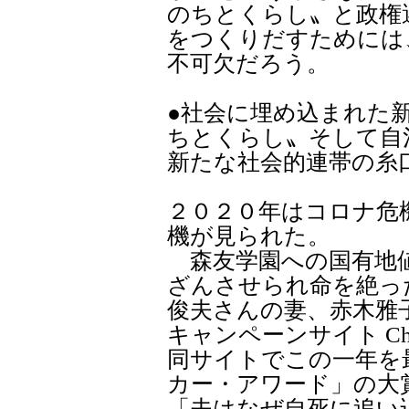
のちとくらし〟と政権
をつくりだすためには
不可欠だろう。
●社会に埋め込まれた
ちとくらし〟そして自
新たな社会的連帯の
２０２０年はコロナ危
機が見られた。
森友学園への国有地値
ざんさせられ命を絶っ
俊夫さんの妻、赤木雅
キャンペーンサイト Cha
同サイトでこの一年を
カー・アワード」の大
「夫はなぜ自死に追い