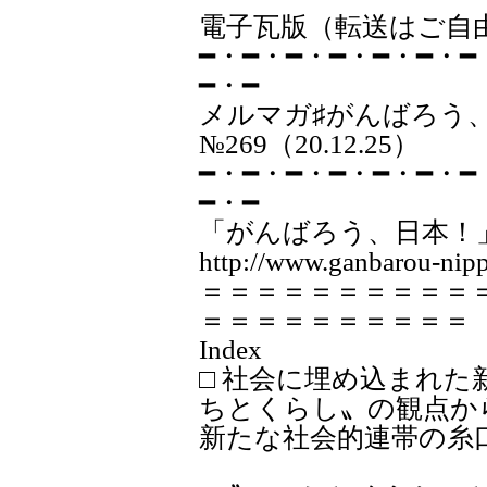
電子瓦版（転送はご自
━・━・━・━・━・━・━
━・━
メルマガ♯が
№269（20.12.25）
━・━・━・━・━・━・━
━・━
「がんばろう、日本！
http://www.ganbarou-nipp
＝＝＝＝＝＝＝＝＝＝
＝＝＝＝＝＝＝＝＝＝
Index
□ 社会に埋め込まれ
ちとくらし〟の観点か
新たな社会的連帯の糸