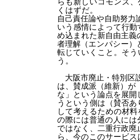
らも新しいコモンズ、
くはずだ。
自己責任論や自助努力
いう感情によって行動
め込まれた新自由主義
者理解（エンパシー）
転じていくこと。そう
う。
大阪市廃止・特別区設
は、賛成派（維新）が
な」という論点を展開
うという側は（賛否あ
して考えるための材料
の際には普通の人には
ではなく、二重行政廃
ら、今のこのサービス