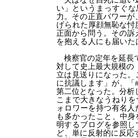
い」というまっすぐな
力。その正直パワーが
げられた厚顔無恥な忖
正面から問う。その訴
を抱える人にも届いた
検察官の定年を延長で
対して史上最大規模の「T
立は見送りになった。
に抗議します」が、「#Tw
第二位となった。分析
こまで大きなうねりを
ォロワーを持つ有名人
も多かったこと、中身
明するブログを参照し
ど、単に反射的に反応