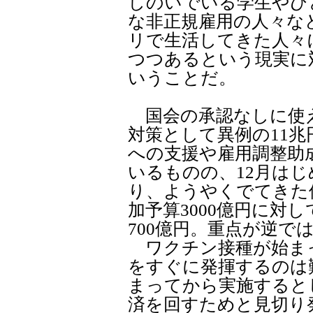
しのいでいる学生やひ
な非正規雇用の人々な
リで生活してきた人々
つつあるという現実に
いうことだ。
国会の承認なしに使
対策として異例の11
への支援や雇用調整助
いるものの、12月は
り、ようやくでてきた使
加予算3000億円に対
700億円。重点が逆で
ワクチン接種が始ま
をすぐに発揮するのは
まってから実施するとし
済を回すためと見切り