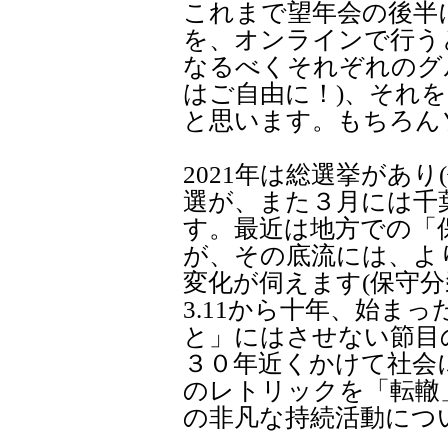
これまで望年会の後半
を、オンラインで行う
なるべくそれぞれのグ
はご自由に！)、それを
と思います。もちろん
2021年は総選挙があり
選が、また３月には千
す。最近は地方での「
が、その底流には、よ
変化が伺えます(保守
3.11から十年、始ま
と」にはさせない節目
３０年近くかけて社会
のレトリックを「転轍
の非凡な持続活動につ