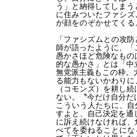
う」と納得してしまう
に住みついたファシズム
が顔をのぞかせてくる
「ファシズムとの攻防
師が語ったように、「
愚かさほど危険なもの
的な愚かさ」とは「中
無党派主義もこの枠。
る能力もないかわりに
（コモンズ）を耕し続
ない。〝今だけ自分だ
こういう人たちに、自
すよと、自己決定を通
に訴え続けなければ、
べてを委ねることにな