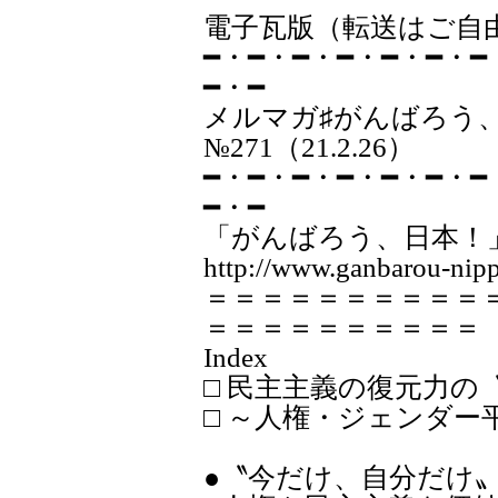
電子瓦版（転送はご自
━・━・━・━・━・━・━
━・━
メルマガ♯が
№271（21.2.26）
━・━・━・━・━・━・━
━・━
「がんばろう、日本！
http://www.ganbarou-nipp
＝＝＝＝＝＝＝＝＝＝
＝＝＝＝＝＝＝＝＝＝
Index
□ 民主主義の復元力の
□ ～人権・ジェンダ
●〝今だけ、自分だけ