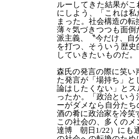
ルーしてきた結果がこ
にしよう、「これは私
まった。社会構造の転
薄々気づきつつも面倒
派主義、〝今だけ、自
を打つ、そういう歴史
していきたいものだ。
森氏の発言の際に笑い
た発言が「場持ち」と
論はしたくない」とス
ったか。「政治という
ーがダメなら自分たち
酒の肴に政治家を冷笑
この社会の、多くのメ
達博 朝日1/22）に
の社会への転換のため