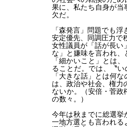
果に、私たち自身が当
欠だ。
「森発言」問題でも浮
安定優先、同調圧力で
女性議員が「話が長い
な」と嫌味を言われ、
「細かいこと」とは、
ることだ。では、〝い
「大きな話」とは何な
は、政治や社会、権力
ないか。（安倍・菅政
の数々。）
今年は秋までに総選挙
一地方選とも言われる