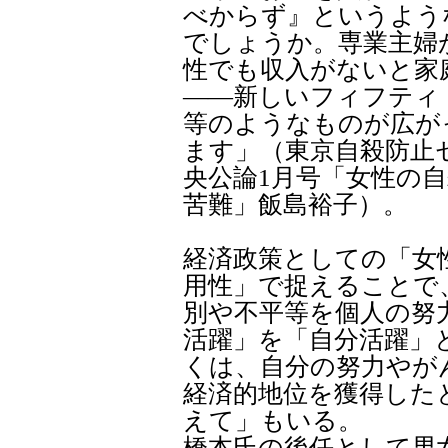
べからず』というよう
でしょうか。専業主婦
性でも収入がないと家
――新しいフィフティ
等のようなものが広が
ます」（東京自殺防止
央公論1月号「女性の
苦難」飯島裕子）。
経済政策としての「女
用性」で捉えることで
別や不平等を個人の努
活躍」を「自分活躍」
くは、自分の努力やが
経済的地位を獲得した
えて」もいる。
橋本氏の後任として男