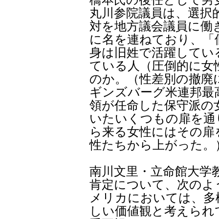
丸川参院議員は、選択
対を地方議会議員に働
に名を連ねており、「
身は旧姓で活躍してい
ている人（圧倒的に女
のか。（性差別の撤廃
ギンズバーグ米連邦最
領が任命した保守派の
いたいくつもの扉を通
ら来る女性にはその扉
性たちから上がった。
南川文里・立命館大学
肯定について、次のよ
メリカにおいては、多
しい価値観と考えられ