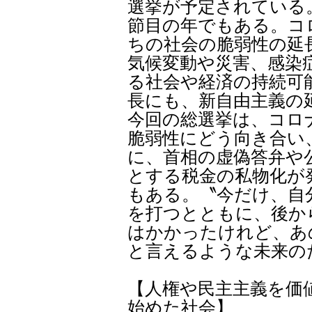
選挙が予定されている。
節目の年でもある。コ
ちの社会の脆弱性の延
気候変動や災害、感染
る社会や経済の持続可
長にも、新自由主義の
今回の総選挙は、コロ
脆弱性にどう向き合い
に、首相の虚偽答弁や
とする税金の私物化が
もある。〝今だけ、自
を打つとともに、後か
はかかったけれど、あ
と言えるような未来の
【人権や民主主義を価
始めた社会】