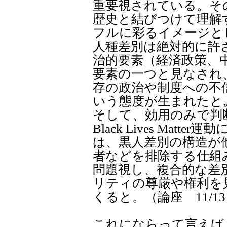
重要視されている。そ
歴史と結びつけて理解
フルに彩るイメージと
人種差別は絶対的に許
治的要素（経済政策、
要素の一つと見なされ
存の政治や制度への不
いう態度が生まれたと
そして、効用のみで判
Black Lives Mat
は、黒人差別の構造が
者などを排除する仕組
問題視し、複合的な差
リティの尊厳や権利を
くると。（論座 11/1
これにならって言えば