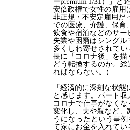
ーpremium 1/31）
安倍政権で女性の雇用
非正規・不安定雇用だ
での医療、介護、保育
飲食や宿泊などのサー
失業や困窮はシングル
多くしわ寄せされている
長に「コロナ後」を描
どう転換するのか。総
ればならない。）
「経済的に深刻な状態
と感じます。パート収
コロナで仕事がなくな
変化し、夫や親など、
うになったという事例
て家にお金を入れてい