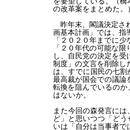
を要望している。（橋
の改革案をまとめた。
昨年末、閣議決定され
画基本計画」では、指
「２０２０年までに少
「２０年代の可能な限
し、自民党の決定を受
制度」の文言を削除し
は、すでに国民の七割
最高裁が国会での議論
転換を阻んでいるのか
はないか。
また今回の森発言には
ど」と思いつつ「どう
いは「自分は当事者で