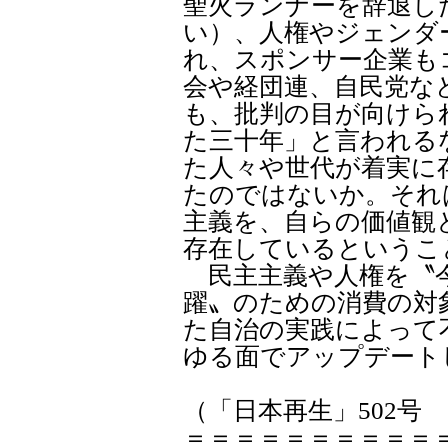
聖火ランナーを辞退し
い）、人権やジェンダ
れ、スポンサー企業も
会や経団連、自民党な
も、批判の目が向けら
た三十年」と言われる
た人々や世代が着実に
たのではないか。それ
主義を、自らの価値観
存在しているというこ
民主主義や人権を〝今
躍〟のための消費の対
た自治の実践によって
ゆる面でアップデート
（「日本再生」502号
＝＝＝＝＝＝＝＝＝＝