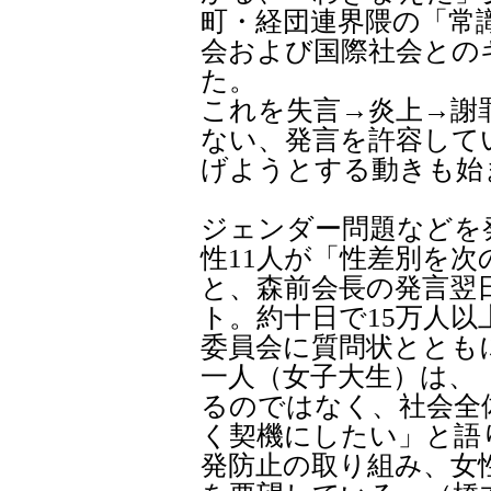
町・経団連界隈の「常
会および国際社会との
た。
これを失言→炎上→謝
ない、発言を許容して
げようとする動きも始
ジェンダー問題などを発
性11人が「性差別を
と、森前会長の発言翌
ト。約十日で15万人
委員会に質問状ととも
一人（女子大生）は、
るのではなく、社会全
く契機にしたい」と語
発防止の取り組み、女