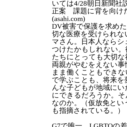
いては4/28朝日新聞
正案 課題に背を向け
(asahi.com)
DV被害で保護を求め
切な医療を受けられな
マさん。日本人ならシ
つけたかもしれない。
たちにとっても大切な
両親がやむをえない事
まま働くこともできな
で学ぶことも、将来を
んな子どもが地域にい
にできるだろうか。そ
なのか。（仮放免とい
も指摘されている。）
G7で唯一、LGBTQ