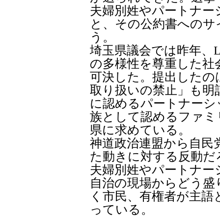
夫婦別姓やパートナー
と、その公約書へのサ
う。
埼玉県議会では昨年、L
の多様性を尊重した社
可決した。提出したの
取り扱いの禁止」も明記
に認めるパートナーシ
族として認めるファミ
県に求めている。
神道政治連盟から自民
た動きに対する反動だ
夫婦別姓やパートナー
自治の現場からどう盛
く市民、有権者が主語
っている。