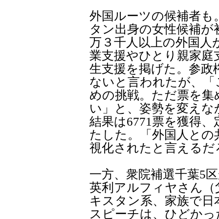
外国ルーツの候補者も
タン出身の女性候補が
万３千人以上の外国人
業支援やひとり親家庭
生支援を掲げた。参政
ないと言われたが、「
めの挑戦。ただ票を集
い」と、姿勢を変えな
結果は6771票を獲得
たした。「外国人との
視化されたと言えるだ
一方、衆院補選千葉5
英利アルフィヤさん（
キスタン系、家族で日
スピーチは、ひどかっ