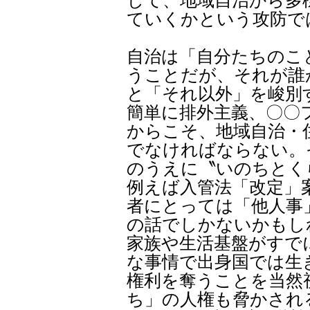
して、地域自治から多
ていくかという攻防で
自治は「自分たちのこ
うことだが、それが誰
と「それ以外」を峻別
簡単に排外主義、〇〇
からこそ、地域自治・
でなければならない。
のうえに〝いのちとく
例えば入管法「改定」
者にとっては「他人事
の話でしかないかもし
家族や生活基盤がすで
な事情で出身国では生
権利を奪うことを当然
ち」の人権も脅かされ