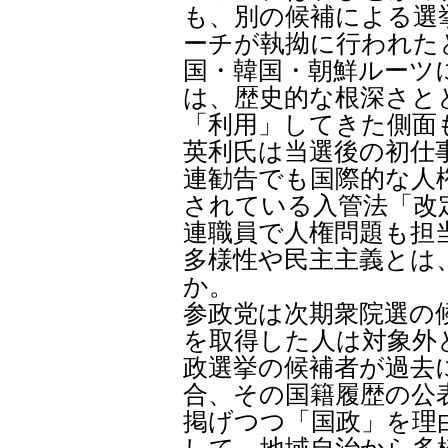
も、別の候補による選
ーチが執拗に行われた
国・韓国・朝鮮ルーツ
は、歴史的な根深さと
「利用」してきた側面
英利氏は当選後の初仕
連勧告でも国際的な人
されている入管法「改
連職員で人権問題も担
多様性や民主主義とは
か。
参政党は次期衆院選の
を取得した人は対象外
政選挙の候補者が過去
合、その国籍履歴の公
掲げつつ「国政」を理