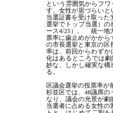
という雰囲気からフワ
す。女性が居づらいと
当選証書を受け取った
選挙でトップ当選）の
ース4/25）。 統一
票率に歯止めがかから
の市長選挙と東京の区
率は、前回からわずか
化はあるところでは劇
妙な、しかし確実な構
る。
区議会選挙の投票率が前
杉並区では、48議席の
なり、議会の光景が劇
当選者に占める女性の割
トと、はじめて二割を