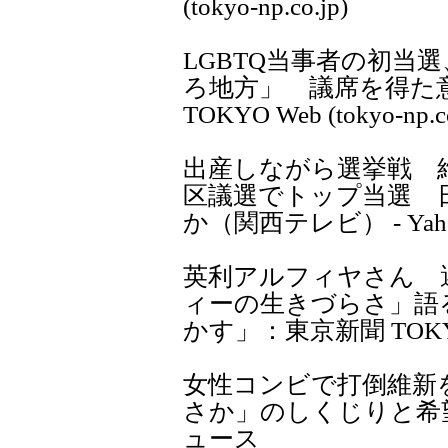
(tokyo-np.co.jp)
LGBTQ当事者の初当
ろ地方」 議席を得た
TOKYO Web (tokyo-np.co
出産しながら選挙戦 
区議選でトップ当選 
か（関西テレビ） - Ya
英利アルフィヤさん 
ィーの生きづらさ」語
かす」：東京新聞 TOKYO We
女性コンビで打倒維新
さか」のしくじりと希望（幸
ュース