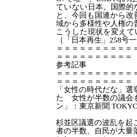
ていない日本。国際的
と、今回も国連から改
域から多様性や人権の
こうした現状を変えて
（「日本再生」258号
＝＝＝＝＝＝＝＝＝＝
＝＝＝＝＝＝＝＝＝＝
参考記事
＝＝＝＝＝＝＝＝＝＝
＝＝＝＝＝＝＝＝＝＝
「女性の時代だな」選
た 女性が半数の議会
ン」：東京新聞 TOKYO Web 
杉並区議選の波乱を起
者の半数、自民が大量落選