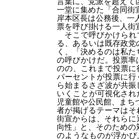
言葉に、党派を超えて
一堂に集めた「合同街
岸本区長は公務後、一
票を呼び掛ける一人街
そこで呼びかけられ
る、あるいは既存政党
く、「決めるのは私た
の呼びかけだ。投票率
のの、これまで投票に
パーセントが投票に行
ら始まるさざ波が共振
いくことが可視化され
児童館や公民館、まち
者が掲げるテーマはそ
街宣からは、それらに
向性」と、そのための
のようなものが浮かび