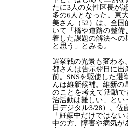
たに3人の女性区長が
多の6人となった。東
美さん（52）は、全
いて「橋や道路の整備
着した課題の解決への
と思う」とみる。
選挙戦の光景も変わる
都さんは告示翌日に出
前。SNSを駆使した
んは維新候補。維新の馬
のことを考えて活動で
治活動は難しい」とい
日デジタル3/28）、
「妊娠中だけではない
中の方、障害や病気が