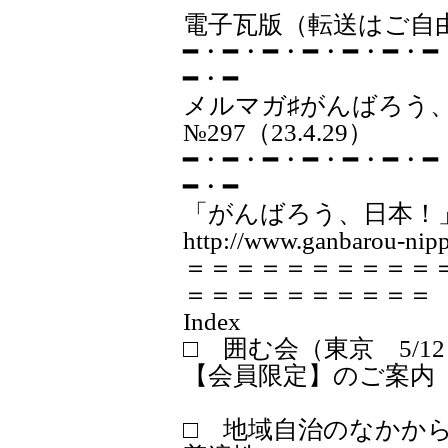
電子瓦版（転送はご自
━・━・━・━・━・━・━
━・━
メルマガ♯が
№297（23.4.29）
━・━・━・━・━・━・━
━・━
「がんばろう、日本！
http://www.ganbarou-nipp
＝＝＝＝＝＝＝＝＝＝
＝＝＝＝＝＝＝＝＝＝
Index
□ 囲む会（東京 5/1
【会員限定】のご案内
□ 地域自治のなかか