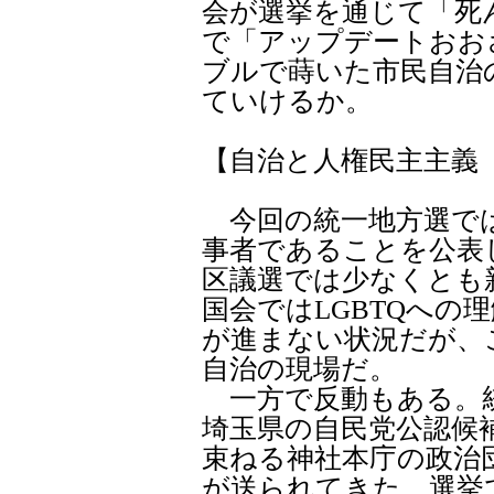
会が選挙を通じて「死
で「アップデートおお
ブルで蒔いた市民自治
ていけるか。
【自治と人権民主主義 
今回の統一地方選では
事者であることを公表
区議選では少なくとも
国会ではLGBTQへの
が進まない状況だが、
自治の現場だ。
一方で反動もある。統
埼玉県の自民党公認候
束ねる神社本庁の政治
が送られてきた。選挙