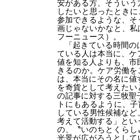
安がある方、そういう
したいと思ったときに
参加できるような、そ
画じゃないかなと、私は
フーニュース）。
「起きている時間の
ている人は本当に、ケ
値を知る人よりも、市
きるのか。ケア労働を
は、本当にその名に値
を奇貨として考えたい
の記事に対する三牧聖
トにもあるように、子
している男性候補など、
考えて活動する」とい
の、〝いのちとくらし
光景が広がろうとして