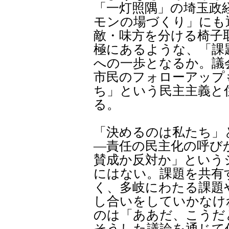
「一灯照隅」の埼玉政
モンの場づくり」にも
敵・味方を分ける椅子
極にあるような、「課
への一歩となるか。議
市民のフォローアップ
ち」という民主主義と
る。
「決めるのは私たち」
―責任の民主化の呼び
賛成か反対か」という
にはない。課題を共有
く、多岐にわたる課題
し合いをしていかなけ
のは「ああだ、こうだ
そうした議論を通じて