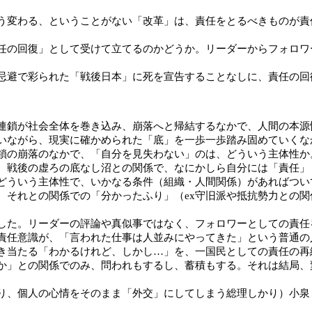
変わる、ということがない「改革」は、責任をとるべきものが責
の回復」として受けて立てるのかどうか。リーダーからフォロワ
忌避で彩られた「戦後日本」に死を宣告することなしに、責任の回
鎖が社会全体を巻き込み、崩落へと帰結するなかで、人間の本源
いながら、現実に確かめられた「底」を一歩一歩踏み固めていくな
の崩落のなかで、「自分を見失わない」のは、どういう主体性か
、戦後の虚ろの底なし沼との関係で、なにかしら自分には「責任」
どういう主体性で、いかなる条件（組織・人間関係）があればつい
それとの関係での「分かったふり」（ex守旧派や抵抗勢力との関
た。リーダーの評論や真似事ではなく、フォロワーとしての責任
責任意識が、「言われた仕事は人並みにやってきた」という普通の
き当たる「わかるけれど、しかし…」を、一国民としての責任の再
」との関係でのみ、問われもするし、蓄積もする。それは結局、
、個人の心情をそのまま「外交」にしてしまう総理しかり）小泉