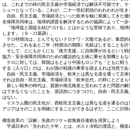
は、これまでの枠の民主主義や市場経済では解決不可能です。そ
シューとなっている。これが、二十一世紀初頭のわれわれが生き
自由、民主主義、市場経済といった欧米を軸に発展してきた価値
全保障共同体は、地球的課題を解決するための協調によって一歩
『地球益と国益を結びつける』とはかような意味であり、地球的
します」（９・23基調）。
テロ特措法は、とんでもないドロナワ・欠陥であるが、集団的自
させた。これをあと二年（特措法の期限）先延ばしすることを許
そして、とにもかくにも「後方支援」に自衛隊が出るという戦後
協力・安全保障共同体のための建設的な土俵に乗せる契機ともな
テロに対しては、韓国はもとより中国もロシアも「ともに戦う」
する（入り口）のは、わが国の戦後の事実を踏まえれば当然であ
自由・民主主義、市場経済を、欧米とは異なる道を通って主体化
それは自由・民主主義、市場経済を「欧米近代」の枠にとどまら
新しい戦争の時代は、貧困や南北格差と言われてきた問題の解決
はできなくなったことを、逆説的につきつけた。自由・民主主義
はない。
イスラム圏の民主化が、西欧民主主義とは異なる道を通るのは当
アジアはそのことを明確にすることができるはずだ。ここに日韓
構造改革の「誤解」失政のツケ＝総無責任連鎖を清算しよう
平成日本の「失われた十年」とは、ポスト冷戦の漂流と、構造改