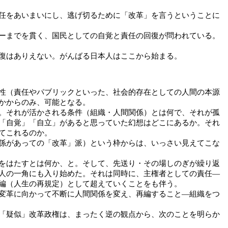
任をあいまいにし、逃げ切るために「改革」を言うということに
ーまでを貫く、国民としての自覚と責任の回復が問われている。
復はありえない。がんばる日本人はここから始まる。
性（責任やパブリックといった、社会的存在としての人間の本源
かからのみ、可能となる。
。それが活かされる条件（組織・人間関係）とは何で、それが孤
「自覚」「自立」があると思っていた幻想はどこにあるか。それ
てこれるのか。
係があっての「改革」派）という枠からは、いっさい見えてこな
をはたすとは何か、と。そして、先送り・その場しのぎが繰り返
人の一角にも入り始めた。それは同時に、主権者としての責任―
編（人生の再規定）として超えていくことをも伴う。
変革に向かって不断に人間関係を変え、再編すること―組織をつ
「疑似」改革政権は、まったく逆の観点から、次のことを明らか