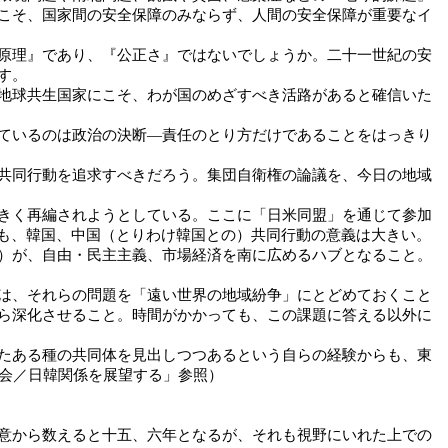
こそ、国家間の安全保障のみならず、人間の安全保障が重要なイ
原理』であり、『公正さ』ではないでしょうか。二十一世紀の安
す。
地球共生国家にこそ、わが国のめざすべき活路があると確信いた
ているのは政治の決断―責任のとり方だけであることをはっきり
共同行動を追求すべきだろう。集団自衛権の論議を、今日の地域
きく再編されようとしている。ここに「日米同盟」を通じて参加
にも、韓国、中国（とりわけ韓国との）共同行動の意義は大きい。
）が、自由・民主主義、市場経済を南に広めるハブとなること。
は、それらの問題を「遠い世界の地域紛争」にとどめておくこと
ら深化させること。時間がかかっても、この課題に答える以外に
たある種の共同体を見出しつつあるという自らの経験からも、東
演会／日韓関係を展望する」参照）
意から数えると十五、六年となるが、それも視野にいれた上での