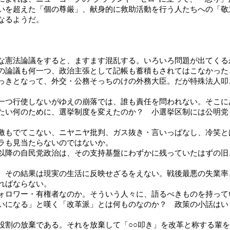
いを超えた「個の尊厳」、献身的に救助活動を行う人たちへの「敬
なるようだ。
な憲法論議をすると、ますます混乱する。いろいろ問題が出てくる
の論議も何一つ、政治主張として記帳も蓄積もされてはこなかった
きとなって、外交・公務そっちのけの外務大臣。だが特殊法人叩
一つ行使しないがゆえの崩落では、誰も責任を問われない。そこに
い何のために、選挙制度を変えたのか？ 小選挙区制には公明党
もでてこない、ニヤニヤ批判、ガス抜き・言いっぱなし、冷笑と
ラも見当たらないのではないか。
降の自民党政治は、その支持基盤にわずかに残っていたはずの旧
その結果は現実の生活に反映せざるをえない。戦後最悪の失業率
ればならない。
ォロワー・有権者なのか。そういう人々に、語るべきものを持って
になる」と嘆く「改革派」とは何ものなのか？ 政策の小話はい
割の放棄である。それを放棄して「○○叩き」を改革と称する輩を