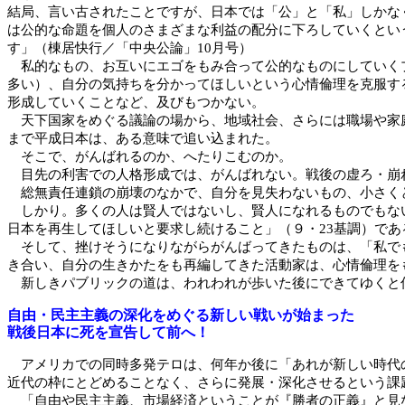
結局、言い古されたことですが、日本では「公」と「私」しかな
は公的な命題を個人のさまざまな利益の配分に下ろしていくとい
す」（棟居快行／「中央公論」10月号）
私的なもの、お互いにエゴをもみ合って公的なものにしていくプ
多い）、自分の気持ちを分かってほしいという心情倫理を克服す
形成していくことなど、及びもつかない。
天下国家をめぐる議論の場から、地域社会、さらには職場や家庭
まで平成日本は、ある意味で追い込まれた。
そこで、がんばれるのか、へたりこむのか。
目先の利害での人格形成では、がんばれない。戦後の虚ろ・崩
総無責任連鎖の崩壊のなかで、自分を見失わないもの、小さく
しかり。多くの人は賢人ではないし、賢人になれるものでもない
日本を再生してほしいと要求し続けること」（９・23基調）で
そして、挫けそうになりながらがんばってきたものは、「私でも
き合い、自分の生きかたをも再編してきた活動家は、心情倫理を
新しきパブリックの道は、われわれが歩いた後にできてゆくと
自由・民主主義の深化をめぐる新しい戦いが始まった
戦後日本に死を宣告して前へ！
アメリカでの同時多発テロは、何年か後に「あれが新しい時代の
近代の枠にとどめることなく、さらに発展・深化させるという課
「自由や民主主義、市場経済ということが『勝者の正義』と見な