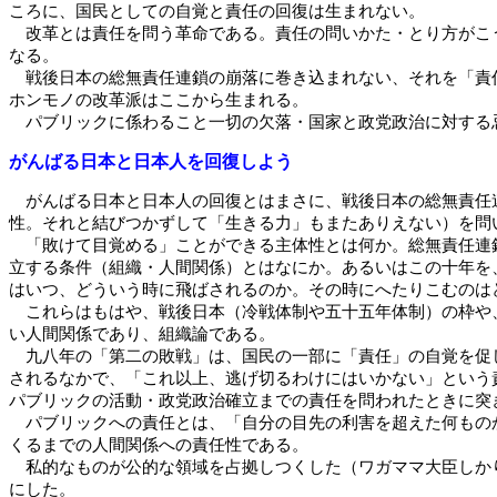
ころに、国民としての自覚と責任の回復は生まれない。
改革とは責任を問う革命である。責任の問いかた・とり方がこう
なる。
戦後日本の総無責任連鎖の崩落に巻き込まれない、それを「責任
ホンモノの改革派はここから生まれる。
パブリックに係わること一切の欠落・国家と政党政治に対する
がんばる日本と日本人を回復しよう
がんばる日本と日本人の回復とはまさに、戦後日本の総無責任連
性。それと結びつかずして「生きる力」もまたありえない）を問
「敗けて目覚める」ことができる主体性とは何か。総無責任連鎖
立する条件（組織・人間関係）とはなにか。あるいはこの十年を
はいつ、どういう時に飛ばされるのか。その時にへたりこむのは
これらはもはや、戦後日本（冷戦体制や五十五年体制）の枠や、
い人間関係であり、組織論である。
九八年の「第二の敗戦」は、国民の一部に「責任」の自覚を促し
されるなかで、「これ以上、逃げ切るわけにはいかない」という
パブリックの活動・政党政治確立までの責任を問われたときに突
パブリックへの責任とは、「自分の目先の利害を超えた何ものか
くるまでの人間関係への責任性である。
私的なものが公的な領域を占拠しつくした（ワガママ大臣しかり
にした。