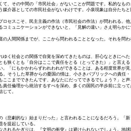
くて、その中間の「市民社会」がないことが問題です。私的なもの
う媒介器としての市民社会がないわけです。小泉現象は自分たちと
ロセスこそ、民主主義の作法（市民社会の作法）が問われる。他
るコミュニケーションができないと、「見解の違い」さえ明らかに
の人間関係までが、ここから問われることとなった。それを問わ
れゆく社会との関係で自覚を深めてきたものは、肝心なときにへた
とも狭くとも「自分はここで責任をとる（とってきた）」と言える
。「にもかかわらずわれわれができることは、ある程度世界が見
ある。そうした草莽からの憂国の情は、小さきパブリックへの責任
ここまでできたんです、あなたにだってできるでしょう？」と声
も責任倫理から統治するすべを深め、多くの国民の半歩前に立って
信じて。
（悲劇的な）始まりだった」と言われることになるだろう。「新
題を提起している。
されるかぎりは、『文明の衝突』は避けられないでしょう。地球