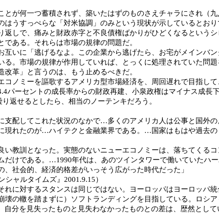
とが何一つ蓄積されず、築いたはずのものさえチャラにされ（九
のはうすっぺらな「対米協調」のみという現状が示しているとおり
返しで、痛みと財政赤字と不良債権ばかりがひどくなるというシ
とである。それらは市場の規律の問題だ。
互いに「逃げるなよ。この企業から逃げたら、お宅がメインバン
いる。市場の規律が作用していれば、とっくに処理されていた問題
構造改革」と言うのは、もう止めるべきだ。
コノミーを謳歌するアメリカ型市場経済を、周回遅れで目指して
4.4パーセントの成長率からの財政再建、小泉政権はマイナス成長
を繰り返せるとしたら、相当のノーテンキだろう。
支配してこれた状況のなかで…多くのアメリカ人は公事と国外の
に現れたのが…ハイテクと金融業界である。…国家はもはや過去の
い教訓となった。実態のないニューエコノミーは、落ちてくるコ
ムだけである。…1990年代は、あのツインタワーで働いていたハ
の、社会的、経済的格差がいっそう広がった時代だった」
シャルタイムズ』2001.9.15）
れに対するスタンスは同じではない。ヨーロッパはヨーロッパ統
崩壊の轍を踏まずに）ソフトランディングを目指している。ロシア
も、自分を見失ったものと見失わなかったものとの差は、歴然として