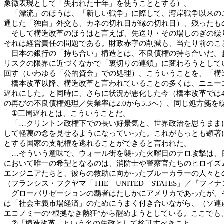
象徴表現として「失われた十年」を使うこととする）。
「漂流」のほうは、「新しい戦争」に際して、湾岸戦争以来のこ
通じた「独自」外交も、カネの切れ目が縁の切れ目）、残ったも
そして構造改革のほうはと言えば、先送り・その場しのぎの繰り
それは経営責任の問題である。財政赤字の削減も、当たり前のこ
日本の銀行の「持ち合い」構造とは、不良債権の持ち合いだ。お
リスクの限界に近づくなかで「裏切りの連鎖」に変わろうとして
回す（いわゆる「公的資金」での処理）。こういうことを、「
橋本改革以降、構造改革と言われていることの多くは、ニューエ
遅れにした。と同時に、さらに状況が悪化した今（橋本改革では
の再びの不良債権処理／失業率は2.0から5.3へ）、同じ処方箋
①三周遅れとは、こういうことだ。
「…クリントン政権下での長い好景気と、世界政治を思うままに
して軽蔑の念を見せるようになっていった。これがもっとも顕著
とする国家の支配権を逃れることができると言われた。
…そういう意味で、ウォール街を襲った火曜日のテロ攻撃は、良
において唯一の希望となるのは、消防士や警察官たちのヒロイズ
エンジニアたちと、彼らの救助に向かったブルーカラーの人々と
（フランシス・フクヤマ「THE UNITED STATES」／『フィナン
グローバリゼーションの覇者はたしかにアメリカであったが、そ
は「社会主義市場経済」のためにうまく付き合いながら、（ソ連
エコノミーの“根拠なき熱狂”から醒めようとしている。ここで
②「構造改革」という名の失政として検証すべきこと