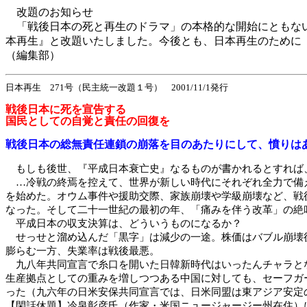
改題のお知らせ
「戦後日本の死と再生のドラマ」の本格的な開始にともない
本再生』と改題いたしました。今後とも、日本再生のため
（編集部）
日本再生 271号（民主統一改題１号） 2001/11/1発行
戦後日本に死を宣告する
国民としての自覚と責任の回復を
戦後日本の総無責任連鎖の崩落を目のあたりにして、憤りは
もしも後世、『平成日本衰亡史』なるものが書かれるとすれば
…冷戦の終焉を控えて、世界が新しい時代にそれぞれ全力で備え
を始めた。オウム事件や援助交際、家族崩壊や学級崩壊など、戦
なった。そして二十一世紀の最初の年、「痛みを伴う改革」の絶
平成日本の収支決算は、どういうものになるか？
せっせと溜め込んだ「黒字」は減少の一途。株価はバブル崩壊後
膨らむ一方、失業率は戦後最悪。
九八年共同宣言で糸口を開いた日韓新時代はいったんチャラとな
生産拠点としての重みを増しつつある中国に対しても、セーフガ
った（九六年の日米安保共同宣言では、日米同盟は東アジア安定
【閑話休題】冷泉彰彦氏（作家・米国ニュージャージー州在住）