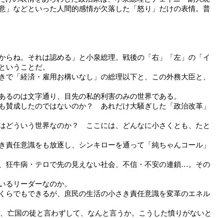
意」などといった人間的感情が欠落した「怒り」だけの表情。普
からね。それは認める」と小泉総理。戦後の「右」「左」の「イ
ということだ。
きで「経済・雇用お構いなし」の総理以下と、この外務大臣と、
あるのは文字通り、目先の私的利害のみの世界である。
も賛成したのではないのか？ あれだけ大騒ぎした「政治改革」
はどういう世界なのか？ ここには、どんなに小さくとも、たと
き責任意識をも放逐し、シンキローを通って「純ちゃんコール」
、狂牛病・テロで先の見えない社会、不信・不安の連鎖…。その
いるリーダーなのか。
くらでもできるが、庶民の生活の小さき責任意識を変革のエネル
、亡国の徒と言わずして、なんと言うか。こうした憤りがないと