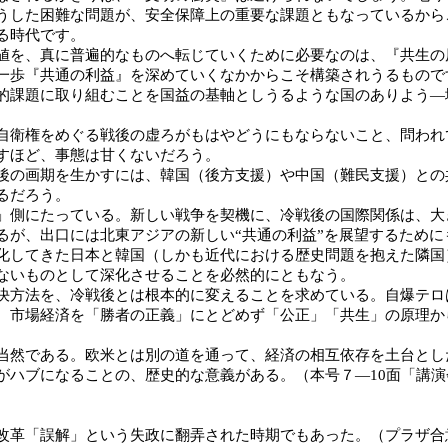
うした困難な問題が、安全保障上の重要な課題ともなっているから
る時代です。
を、真に普遍的なものへ転じていくために必要なのは、『共生の
一歩『共通の利益』を深めていくなかからこそ構築されうるもので
課題に取り組むことを国益の基軸としうるような国のありよう―
衛権をめぐる戦後の虚ろがもはやどうにもならないこと、問われ
すほど、事態は甘くないだろう。
の画期を生かすには、韓国（後方支援）や中国（難民支援）との
るだろう。
側にたっている。新しい戦争を契機に、冷戦後の国際関係は、大
るが、出口には北東アジアの新しい“共通の利益”を展望するため
してきた日本と韓国（しかも近代における歴史問題を抱えた隣国
ないものとして深化させることを必然的にともなう。
方法を、冷戦後とは根本的に変えることを求めている。自爆テロ
、市場経済を「勝者の正義」にとどめず「公正」「共生」の原理か
然である。欧米とは別の道を通って、経済の相互依存を土台とし
がハブになることの、歴史的な意義がある。（本号７―10面「講
革「誤解」という失政に翻弄された時期でもあった。（プラザ合