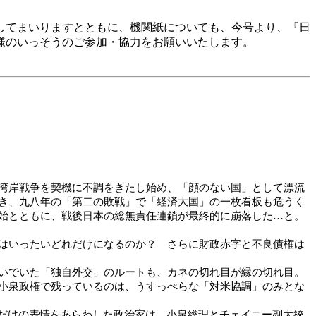
してまいりますとともに、機関紙についても、今号より、『日
へ、皆様のいっそうのご参加・協力をお願いいたします。
湾岸戦争を契機に不調をきたし始め、「顔のない国」として漂流
き、九八年の「第二の敗戦」で「経済大国」の一枚看板も危うく
始とともに、戦後日本の総無責任連鎖が最終的に崩落した…と。
はいったいどれだけになるのか？ さらに財政赤字と不良債権は
いでいた「独自外交」のルートも、カネの切れ目が縁の切れ目。
小泉政権で残っているのは、うすっぺらな「対米協調」のみとな
」だけの表情をあらわした政治家は、小泉総理とチェイニー副大統