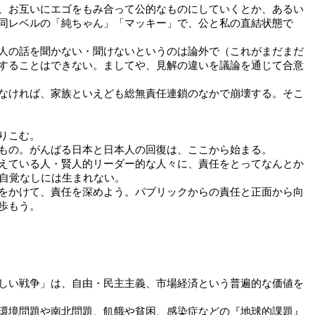
、お互いにエゴをもみ合って公的なものにしていくとか、あるい
同レベルの「純ちゃん」「マッキー」で、公と私の直結状態で
人の話を聞かない・聞けないというのは論外で（これがまだまだ
することはできない。ましてや、見解の違いを議論を通じて合意
なければ、家族といえども総無責任連鎖のなかで崩壊する。そこ
りこむ。
もの。がんばる日本と日本人の回復は、ここから始まる。
えている人・賢人的リーダー的な人々に、責任をとってなんとか
・自覚なしには生まれない。
をかけて、責任を深めよう。パブリックからの責任と正面から向
歩もう。
しい戦争」は、自由・民主主義、市場経済という普遍的な価値を
環境問題や南北問題、飢餓や貧困、感染症などの『地球的課題』