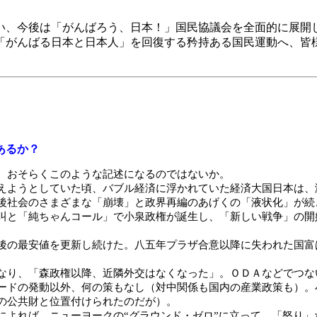
、今後は「がんばろう、日本！」国民協議会を全面的に展開
に「がんばる日本と日本人」を回復する矜持ある国民運動
あるか？
、おそらくこのような記述になるのではないか。
ようとしていた頃、バブル経済に浮かれていた経済大国日本は、
後社会のさまざまな「崩壊」と政界再編のあげくの「液状化」が続
叫と「純ちゃんコール」で小泉政権が誕生し、「新しい戦争」の開
の最安値を更新し続けた。八五年プラザ合意以降に失われた国富
り、「森政権以降、近隣外交はなくなった」。ＯＤＡなどでつな
ードの発動以外、何の策もなし（対中関係も国内の産業政策も）。
の公共財と位置付けられたのだが）。
によれば、ニューヨークの“グラウンド・ゼロ”に立って、「怒り