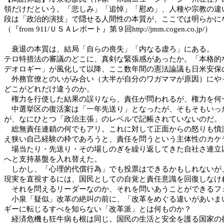
領だけだという。「悲しみ」「追悼」「慰め」、人種や宗教の違
段は「政治的演技」で隠せる人間性の本質が、ここでは明らかに
（『from 911/ＵＳＡレポート』第９回http://jmm.cogen.co.jp/）
衰退の本質は、結局「自らの喪失」「内なる虚ろ」にある。
テロ特措法の審議のどこに、真剣な緊張感があったか。「本格的
デオロギー」が風化して以降、ここ数年間の憲法論議も日米安保
外務官僚とのいがみ合い（大半が自分のワガママが原因）にやっ
どこがどれだけ違うのか。
権力を行使した結果の誤りなら、責任が問われるが、権力を何
中選挙区の復活案は「一年先送り」となったが、そもそもいった
が、なにひとつ「政治主張」のレベルで記帳されていないのだ。
総無責任連鎖の何でもアリ。これに対して正面からの怒りも憤激
え狭い自己経験の枠であろうと、責任を問うという主体性のカケ
場当たり・先送り・その場しのぎを繰り返してきた自社さ連立以
へと支持基盤を入れ替えた。
しかし、「心理的代償行為」でも投票はできるかもしれないが、
現実を直視するには、国民としての自覚と責任意識を回復しなけ
それを問えるリーダーなのか、それを問いあうことができるフ
小泉「疑似」改革の絶叫の前に、「改革をめぐる違いがあいまい
ギーに転じるすべを知らない「改革派」とは何ものか？
経済危機も狂牛病も根は同じ。国民の生活と安全を護る国家の役