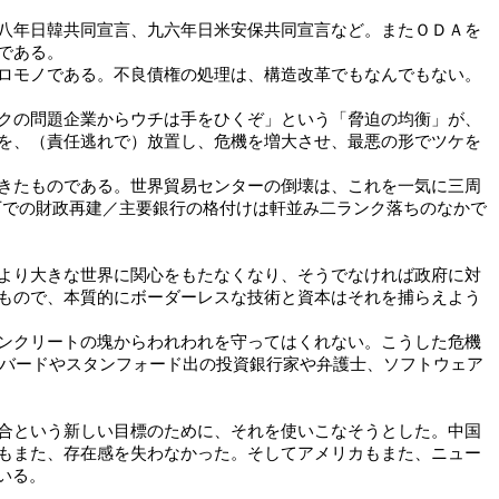
八年日韓共同宣言、九六年日米安保共同宣言など。またＯＤＡを
である。
ロモノである。不良債権の処理は、構造改革でもなんでもない。
クの問題企業からウチは手をひくぞ」という「脅迫の均衡」が、
を、（責任逃れで）放置し、危機を増大させ、最悪の形でツケを
きたものである。世界貿易センターの倒壊は、これを一気に三周
下での財政再建／主要銀行の格付けは軒並み二ランク落ちのなかで
より大きな世界に関心をもたなくなり、そうでなければ政府に対
もので、本質的にボーダーレスな技術と資本はそれを捕らえよう
ンクリートの塊からわれわれを守ってはくれない。こうした危機
ーバードやスタンフォード出の投資銀行家や弁護士、ソフトウェア
合という新しい目標のために、それを使いこなそうとした。中国
もまた、存在感を失わなかった。そしてアメリカもまた、ニュー
いる。