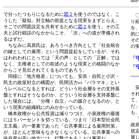
面
で分ったつもりになるために
図２
を使うのではなく、こ
〇
うした「疑似」対立軸の前提となる現実をまずとらえ、
り
そこでの問題設定を共有するために
図２
を使う。その工
を
夫と試行錯誤のなかからこそ、「次」への道が準備され
的
るはずだ。
そ
ちなみに高原氏は、あろうべき方向として「社会統合
の
の鍵としての雇用」という問題提起をしているが、それ
はわれわれにとっては「天の声」としての「正解」では
「
なく、主権者としての前述のような現実との格闘のなか
「
からこそ見出されてくるものであろう。
―
同様に「地方格差」についても、安倍・自民と小沢・
民主の政策対立の構図が、民間活力vs「バラマキ」とい
安
うレベルになるとすれば、どういう社会層をその支持基
そ
盤とすればそうなるのか、どういう社会層を支持基盤に
て
した場合には、「分権・自立」への媒介となるのか、と
だ
いう現実の組織戦にのみかかっている。
も
橋本政権から公共投資は減りつづけ、小泉政権の最後
「
には５パーセントを切っている。つまり「日本型社会民
政
主主義」の一要素であった「公共事業による雇用対策」
規
が、ほとんど意味をなさなくなっている。公共事業への
展
依存度が高い地方には、打撃であることは事実だ。