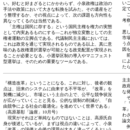
い
い。好むと好まざるとにかかわらず、小泉政権は政治の
定
手法や政策において大きな転換を試みた。その遺産をど
こ
う整理するか、その視点によって、次の課題も方向性も
考
異なってくるのは当然である。
「
「主権は国民に存する」という国民主権を権力の実態
悪
として内実あるものにする―これが独立変数としての主
市
権者運動の立脚点である。代議制民主主義においては、
う
これは政党を通じて実現されるものである以上、真に意
因
味のある政権選択選挙が可能となる政党配置が実現され
前
ることが必要となる。小選挙区制の導入やマニフェスト
に
型選挙は、そのための重要なツールである。
た
主
『構造改革』ということになる。これに対し、後者の観
政
点は、旧来のシステムに由来する不平等が、『改革』を
な
契機に減少し、市場という土台の上で、公平な競争状況
そ
が広がっていくことと見る。公的な規制の削減が、『自
「
由競争による社会の最適化』を進めていく世界である」
革
（高原基彰「論座」10月号）
わ
現実がそれほど単純なものではないことは、高原氏自
論
身が後述しているが、まずは視点の違いによって、小泉
例
「改革」の評価と今後の課題が大きく違ってくるという