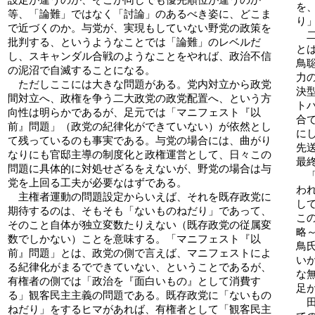
設定が違うのか、そこが同じでも優先順位が違うのか
を
等、「論難」ではなく「討論」のあるべき姿に、どこま
り
で近づくのか。与党が、実現もしていない野党の政策を
二
批判する、というようなことでは「論難」のレベルだ
と
し、スキャンダル合戦のようなことをやれば、政治不信
鳥
の泥沼で自滅することになる。
力
ただしここには大きな問題がある。党内対立から政党
決
間対立へ、政権を争う二大政党の政党配置へ、という方
ト
向性は明らかであるが、足元では「マニフェスト『以
合
前』問題」（政党の紀律化ができていない）が依然とし
に
て残っているのも事実である。与党の場合には、曲がり
先
なりにも官邸主導の制度化と政権運営として、日々この
最
問題に具体的に対処せざるをえないが、野党の場合は与
「
党を上回る工夫が必要なはずである。
わ
主権者運動の問題設定からいえば、それを既存政党に
し
期待するのは、そもそも「ないものねだり」であって、
こ
そのこと自体が独立変数たりえない（既存政党の従属変
略
数でしかない）ことを意味する。「マニフェスト『以
鳥
前』問題」とは、政党の側で言えば、マニフェストによ
い
る紀律化がまるでできていない、ということであるが、
な
有権者の側では「政治を『面白いもの』として消費す
足
る」観客民主主義の問題である。既存政党に「ないもの
田
ねだり」をするヒマがあれば、有権者として「観客民主