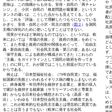
や
意味は、この指摘からも分る。安倍・自民の「再チャレ
社
ンジ」と、小沢・自民の「格差問題が最重要」というス
者
タンスの違いは、こうした点からも見えてくる。しか
配
し、これを「評論」として理解したつもりになっている
社
かぎり、安倍・自民と小沢・民主の攻防（
図２
）を国民
高
主権の深化のために使いこなすことはできない。
し
現実がそれほど単純なものではない、というのは、欧
崩
米においては「市場の失敗」と「政府の失敗」をめぐっ
ど
て、また市場と政府の役割や関係をめぐって、「自由主
と
義・新自由主義」「社会民主主義・第三の道」あるいは
ず
「保守主義」による政府が構成されてきた（これらの
つ
「主義」をガイドラインとして国民が政府を作ってき
そ
た）のに対して、わが国ではこうした前提が欠けている
揮
からである。
で
例えば、「日本型福祉社会」（79年自民党）では、福
く
祉国家の失敗といわれるイギリス病の轍をふまないため
安
に、終身雇用・年功序列を維持する企業と、家長の収入
ン
で家計を維持する核家族（サラリーマンの夫と専業主
は
婦）からなる日本社会が構想されている（高原・前
い
出）。いわゆる「日本型社会民主主義」の構造である
め
が、これが欧米的な社会民主主義とは理念的に異質であ
終
ることは言うまでもない（欧米に発する社会民