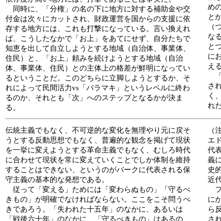
め
同時に、「分権」の名の下に地方に対する補助金や交
と
付金は次々にカットされ、財政運営を国からの支援に依
（
存する地方には、これも打撃になっている。言い換えれ
な
ば、こうしたなかで「お上」をあてにせず、自分たちで
と
知恵を出して自立しようとする地域（自治体、事業体、
に
住民）と、「お上」頼みを続けようとする地域（自治
え
体、事業体、住民）との主体上の格差が鮮明になってい
「
るということだ。このどちらに立脚しようとするか、そ
さ
れによって民間活力vs「バラマキ」というレベルに終わ
く
るのか、それとも「次」へのステップとなるかが決ま
れ
る。
伝統主義でもなく、不可逆的な変化を無理やり元に戻そ
（
うとする反動思想でもなく、普遍的な観念を掲げて現状
エド
を一挙に変えようとする革命主義でもなく、むしろ時代
代
に合わせて現状を常に変えていくことでしか体制を維持
義
することはできない、というのがバークに代表される保
史
守主義の基本的な発想である。
近
従って「変える」ためには「変わらぬもの」「守るべ
フ
きもの」が明確でなければならない。ここをこそ問うべ
に
きであろう。「失われた十五年」のなかに、あるいは
ら
「戦後六十年」のなかに、「守るべきもの」はあるの
さ