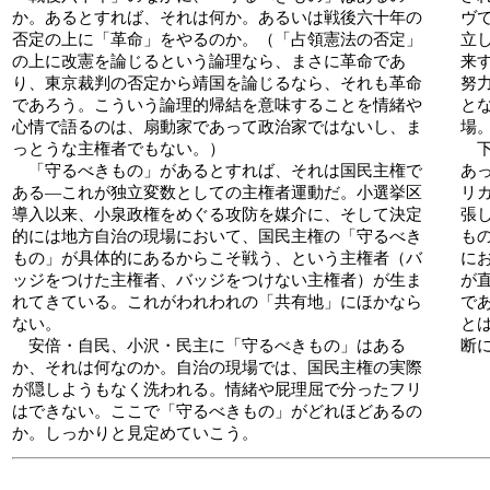
か。あるとすれば、それは何か。あるいは戦後六十年の
ヴ
否定の上に「革命」をやるのか。（「占領憲法の否定」
立
の上に改憲を論じるという論理なら、まさに革命であ
来
り、東京裁判の否定から靖国を論じるなら、それも革命
努
であろう。こういう論理的帰結を意味することを情緒や
と
心情で語るのは、扇動家であって政治家ではないし、ま
場
っとうな主権者でもない。）
下
「守るべきもの」があるとすれば、それは国民主権で
あ
ある―これが独立変数としての主権者運動だ。小選挙区
リ
導入以来、小泉政権をめぐる攻防を媒介に、そして決定
張
的には地方自治の現場において、国民主権の「守るべき
も
もの」が具体的にあるからこそ戦う、という主権者（バ
に
ッジをつけた主権者、バッジをつけない主権者）が生ま
が
れてきている。これがわれわれの「共有地」にほかなら
で
ない。
と
安倍・自民、小沢・民主に「守るべきもの」はある
断
か、それは何なのか。自治の現場では、国民主権の実際
が隠しようもなく洗われる。情緒や屁理屈で分ったフリ
はできない。ここで「守るべきもの」がどれほどあるの
か。しっかりと見定めていこう。