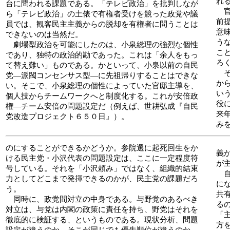
れ
台に問われる課題である。「テレビ政治」を批判しなが
官
ら「テレビ政治」の土俵で有権者受けを競った政党や議
前
員では、観客民主主義からの脱却を有権者に問うことは
意
できないのは当然だ。
う
劇場型政治を可能にしたのは、小泉総理の強烈な個性
こ
であり、独特の政治的勘であった。これは「余人をもっ
ろ
て替え難い」ものである。かといって、小泉以前の自民
そ
党―派閥コンセンサス型―に先祖帰りすることはできな
か
い。そこで、小泉総理の個性によっていた官邸主導を、
い
個人技からチームワークへと制度化する。これが安倍政
役
権―チーム安倍の問題設定だ（例えば、世耕弘成『自民
来
党改造プロジェクト６５０日』）。
み
のにすることができるかどうか。参院選に起死回生をか
義
ける民主党・小沢代表の問題設定は、ここに一定程度符
が
号している。それを「小沢頼み」ではなく、組織的結束
自
力としてどこまで発揮できるのかが、民主党の課題だろ
に
う。
共
同時に、政党間対立の中身である。与野党のあるべき
る
対立は、与党は内閣の政策に責任を持ち、野党はそれを
「
徹底的に検証する、というものである。現状分析、問題
方