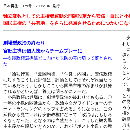
日本再生 329号 2006/10/1発行
独立変数としての主権者運動の問題設定から安倍・自民と小
国民主権の「共有地」をさらに発展させるためにつかいこな
安
劇場型政治の終わり
わ
一
官邸主導は個人技からチームプレーに
導
―次期政権選択選挙に向けた攻防の幕は切って落とされ
る
た
ら
と
「論功行賞」「派閥均衡」「仲良し内閣」。安倍政権
メ
に対するこうした評価は、評論としてはそれぞれ当たっ
で
ているだろう。しかしここから国民主権の深まりが触発
半
されるかといえば、答えは明らかにノーだ。
と
小泉政権の退場は、劇場型政治の終わりでもある。〇
の
一年の小泉内閣誕生から、政治ネタがワイドショーのテ
ろ
ーマ・ランキングのトップを占めるようになった。この
権
延長から見ていれば安倍政権になって「政治はおもしろ
調
くなくなった」となるのは当然だろう。こうした観客民
力
主主義から脱却できるのか。これが「ポスト小泉」の舞