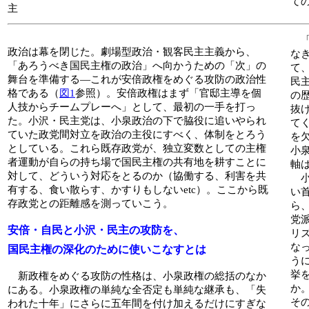
て
主
「
政治は幕を閉じた。劇場型政治・観客民主主義から、
な
「あろうべき国民主権の政治」へ向かうための「次」の
て
舞台を準備する―これが安倍政権をめぐる攻防の政治性
民
格である（
図1
参照）。安倍政権はまず「官邸主導を個
の
人技からチームプレーへ」として、最初の一手を打っ
抜
た。小沢・民主党は、小泉政治の下で脇役に追いやられ
て
ていた政党間対立を政治の主役にすべく、体制をとろう
を
としている。これら既存政党が、独立変数としての主権
小
者運動が自らの持ち場で国民主権の共有地を耕すことに
軸
対して、どういう対応をとるのか（協働する、利害を共
小
有する、食い散らす、かすりもしないetc）。ここから既
い
存政党との距離感を測っていこう。
ら
党
安倍・自民と小沢・民主の攻防を、
リ
な
国民主権の深化のために使いこなすとは
う
挙
新政権をめぐる攻防の性格は、小泉政権の総括のなか
か
にある。小泉政権の単純な全否定も単純な継承も、「失
そ
われた十年」にさらに五年間を付け加えるだけにすぎな