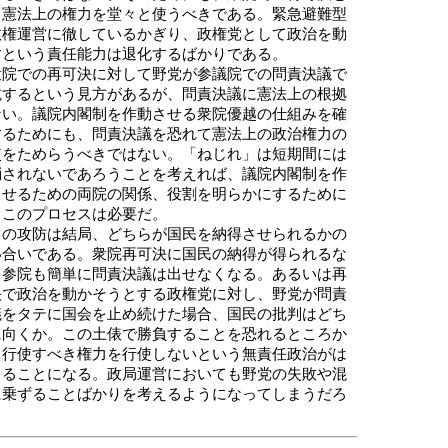
う憲法上の権力を堂々と使うべきである。緊急避難型
政権運営に徹しているかぎり、政権党として政治を動
すという責任能力は退化するばかりである。
院での再可決に対して野党が参議院での問責決議で
抗するという見方があるが、問責決議に憲法上の根拠
ない。議院内閣制を作動させる衆院優越の仕組みを確
するためにも、問責決議を恐れて憲法上の政治権力の
使をためらうべきではない。「ねじれ」は短期間には
消されないであろうことを考えれば、議院内閣制を作
させるための両院の関係、役割を明らかにするために
、このプロセスは必要だ。
の攻防は結局、どちらが国民を納得させられるかの
い合いである。衆院再可決に国民の納得が得られるな
、参院も簡単に問責決議は出せなくなる。あるいは再
決で政治を動かそうとする政権党に対し、野党が問責
議をタテに国会を止め続けた場合、国民の批判はどち
に向くか。この土俵で勝負することを恐れるところか
、行使すべき権力を行使しないという無責任政治がは
こることになる。政局運営においても野党の失敗や混
に乗ずることばかりを考えるようになってしまうだろ
。