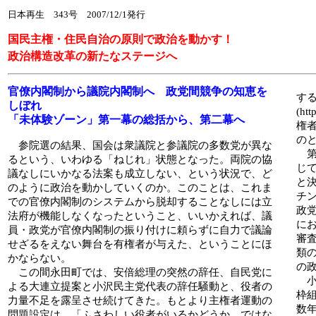
日本再生 343号 2007/12/1発行
国民主権・住民自治の原則で政治を動かす！
政治構造改革の新たなステージへ
官僚内閣制から議院内閣制へ 政党間競争の知恵を
す
しぼれ
(h
「未体験ゾーン」第一幕の総括から、第二幕へ
権
の
参院選の結果、国会は衆議院と参議院の多数党が異な
第
るという、いわゆる「ねじれ」状態となった。両院の協
じ
議なしにいかなる法案も成立しない、という状況で、ど
と
のように政治を動かしていくのか。このことは、これま
チ
での官僚内閣制のシステムから脱却することなしには立
政
法府が機能しなくなったということ、いいかえれば、議
に
員・政党が官僚内閣制の振り付けに頼らずに自力で議論
審
せざるをえない舞台を有権者が与えた、ということにほ
類
かならない。
の
この間永田町では、安倍総理の突然の辞任、自民党に
小
よる大連立提案と小沢民主党代表の辞任騒動と、役者の
枠
力量不足を露呈させ続けてきた。もとより主権者運動の
数
問題設定は、「ふさわしい役者がいるかどうか、ではな