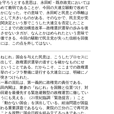
”を守ろうとする意思は、永田町・既存政党においては
わめて脆弱であることが、今回の大連立騒動で改めて
らかになった。その意味で、永田町と民意との乖離は
然として大きいものがある。そのなかで、民主党が党
機関決定という形でこうした大連立を否定したこと
、ここまでの政治構造改革―政権選択選挙の歩みを後
りさせないタガが、なんとかはめられたという意味で
評価できる。今回の騒動で民主党が失った信頼を回復
るには、この点を外してはない。
ねじれ」国会を与えた民意は、こうしたプロセスに
み出して、政権選択選挙の道すじを確かなものにせ
、ということである。だからこそ、ここまでの政権選
選挙のインフラ整備に逆行する大連立には、明確にノ
が突きつけられた。
一幕の混乱は、第一義的に政権党の責任である。
福田内閣は、衆参の『ねじれ』を国難と位置づけ、対
の回避を最優先する緊急避難型の政権運営に徹してい
ようにも見える」（21世紀臨調「緊急提言」）こと
、「動かない国会」を演出している。給油問題が国益
関わる重要課題であるなら、衆院の三分の二で再可決
ることを視野に国会日程を組み立てるべきであった。