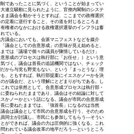
閣制であったことに気づく、ということが始まってい
。大連立騒動に見られたように、官僚内閣制のシステ
のまま議会を動かそうとすれば、ここまでの政権選択
挙の定着に逆行すること、その道を封じるところま
、有権者のなかにおける政権選択選挙のインフラは蓄
されている。
方議会においても、会派マニフェストなどを媒介
、「議会としての合意形成」の意味が見え始めると、
れまでは「議場で個々の議員が陳情しているだけ」
合意形成のプロセスは執行部に「お任せ」）という意
に気づく。議会は首長の追認機関ではない、チェック
関だから与党も野党もない、という「まっとうな」理
でも、ともすれば、執行部提案にイエスかノーかを決
るのが議会だ、という理解にとどまりがちである。し
しこれでは依然として、合意形成プロセスは執行部・
長に委ねられたままであり、議会はその結論に対して
エスかノーかという話になる。議会が市民の合意形成
首長に委ねたままでは、「強首長」になるのは当然
。議会は議会として市民の合意形成を行う、そのため
議員同士が討議し、市民にも参加してもらう―そうい
ことができれば、議会の力は圧倒的に強くなる。これ
今問われている議会改革の地平だろう―というところ