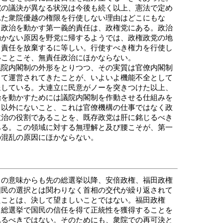
院の議決が異なる状況は今後も続く以上、憲法で定め
れた衆院優越の権限を行使しない理由はどこにもな
。政治を動かす第一義的責任は、政権党にある。政治
動かない原因を野党に帰するようでは、政権政党の地
と責任を放棄するに等しい。行使すべき権力を行使し
いことこそ、無責任政治にほかならない。
院内閣制の外形をとりつつ、その実質は官僚内閣制
して運営されてきたことが、いよいよ機能不全として
呈している。大連立に民意がノーを突きつけた以上、
治を動かすためには議院内閣制を作動させる仕組みを
る以外にないこと、これは官僚機構の仕事ではなく政
政治の役割であることを、既存政党は肝に銘じるべき
ある。この領域に対する無理解と及び腰こそが、第一
の混乱の原因にほかならない。
の意味からも先の総選挙以降、安倍政権、福田政権
国民の選択とは関わりなく首相の交代が繰り返されて
たことは、決して望ましいことではない。福田政権
、総選挙で国民の信任を得て正統性を獲得することを
れるべきではない。そのためにも、衆院での再可決と