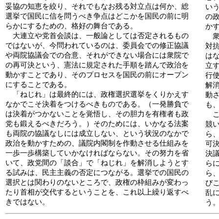
妥協の知恵を絞り、それでもなお残る対立点は何か、総
い
選挙で国民に信を問うべき争点はどこかを国民の前に明
の
らかにするための、格好の舞台である。
か
大連立や党首会談は、一般論としては否定されるもの
衆
ではないが、今問われているのは、委員会での修正協議
対
や両院協議会での合意、それができない場合には衆院で
は
の再可決という、憲法に規定された手順を踏んで政治を
立
動かすことであり、そのプロセスを国民の前にオープン
行
にすることである。
解
「ねじれ」は最終的には、政権選択選挙をくりかえす
動
なかでこそ決着をつけるべきものである。（一発勝負で
も
は決着がつかないことを覚悟し、その胆力を有権者も政
こ
党も鍛えるべきだろう。）そのためには、いかなる法案
競
も両院の協議なしには成立しない、という状況のなかで
ら
政治を動かすための、議院内閣制を作動させる仕組みを
可
一歩一歩構築していかなければならない。その努力を省
決
いて、政党間の「談合」で「ねじれ」を解消しようとす
ら
る試みは、民主主義の否定につながる。選挙での国民の
ら
選択とは関わりのないところで、政権の枠組みが変わっ
び
たり首相が交代するということを、これ以上繰り返すべ
乱
きではない。
う