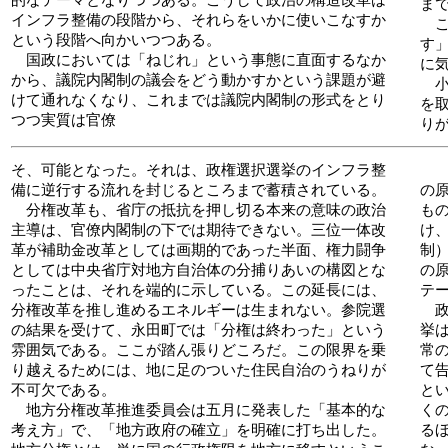
ま
インフラ整備の段階から、それらをいかに使いこなすか
こ
という段階へ向かいつつある。
す
国政においては「ねじれ」という事態に直面するなか
に
から、議院内閣制の議会をどう動かすかという課題が避
小
けて通れなくなり、これまでは議院内閣制の形式をとり
を
つつ実質は官僚
り
そ、可能となった。それは、政権選択選挙のインフラ整
備に逆行する流れを封じるところまで蓄積されている。
の
分権改革も、省庁の抵抗を押し切る本来の意味の政治
も
主導は、官僚内閣制の下では期待できない。三位一体改
け
革が補助金改革としては画期的であった半面、権力闘争
制
としては中央省庁対地方自治体の分捕りあいの構図とな
の
ったことは、それを端的に示している。この延長には、
テ
分権改革を推し進めるエネルギーは生まれない。参院選
政
の結果を受けて、永田町では「分権は終わった」という
挙
雰囲気である。ここが踏ん張りどころだ。この限界を乗
常
り越えるためには、地に足のついた住民自治のうねりが
て
不可欠である。
と
地方分権改革推進委員会は五月に発表した「基本的な
く
考え方」で、「地方政府の確立」を明確に打ち出した。
る