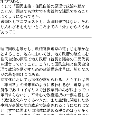
で来つつある。
うして「国民主権・住民自治の原理で政治を動か
」ことが、国政でも地方でも実践的な課題であること
気づくようになってきた。
選挙区もマニフェストも、永田町発ではない。それ
取り入れざるをえないところまでの「外」からのうね
があってこ
原理で国政を動かし、政権選択選挙の道すじを確かな
のとすること。地方においては、地方政府の確立にむ
、住民自治の原理で地方政府（首長と議会の二元代表
）を運営していくこと。こうして国民主権と住民自治
原理で政治を動かすための政治構造改革は、新たなス
ージの幕を開けつつある。
治文化においても深化が求められる。ともすれば選
は「非日常」の出来事のように扱われるが、選挙は日
の所作であり（イギリスでは投票日のみが決まってい
告示日すらない）、平常心で政権選択の一票を投じる
いう政治文化をつくるべきだ。また生活に関連した多
の事柄が身近な地方政府で決定されるようになればな
ほど（すでに国より自治体に納める税金のほうが多く