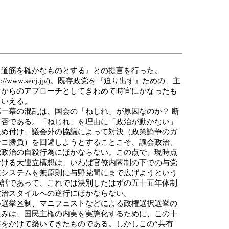
る道筋を確かなものとする』との提言を行った。
ttp://www.secj.jp/)。既存政党を『迫り出す』ための、主
者からのアプローチとしてきわめて時宜にかなったも
といえる。
一幕の混乱は、国会の「ねじれ」が原因なのか？ 断
て否である。「ねじれ」を理由に「政治が動かない」
決め付け、議会外の協議によって対決（政策論争のガ
ンコ勝負）を回避しようとすることこそ、議会政治、
党政治の自殺行為にほかならない。この点で、現時点
おける大連立構想は、いわば官僚内閣制の下での与党
査システムを無原則に与野党間にまで広げようという
の話であって、これでは決別したはずの五十五年体制
政治スタイルへの逆行にほかならない。
選挙区制、マニフェストなどによる政権選択選挙の
組みは、国民主権の内実を実態化するために、この十
年をかけて築いてきたものである。しかしこの“共有