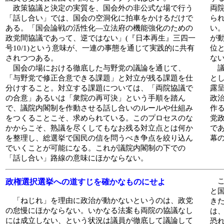
政策協議と決定の実質を、国会外の非公式な場で行う
両
「話し合い」では、国会の空洞化に拍車をかけるだけで
ら
ある。「国会論戦の活性化―立法府の機能強化のための
い
政党間協議であって、逆ではない」(『日本再生』三四一
が
号10/1)という意味が、一連の事態を通じて実践的に共有
位
されつつある。
な
国会の場における徹底した与野党の議論を通じて、
議
「与野党で修正合意できる課題」と対立が残る課題を仕
と
分けすること。対立する課題については、「両院協議で
露
の合意」あるいは「衆院の再可決」という手順を踏ん
政
で、議院内閣制を作動させる話し合いのルールや仕組み
作
をつくることこそ、求められている。このプロセスのな
党
かからこそ、熟議を尽くしてもなお残る対立点とは何か
で
を整理し、総選挙で国民の信を問うべき争点を絞り込ん
幕
でいくことが可能になる。これが議院内閣制の下での
「話し合い」路線の意味にほかならない。
こ
政権選択選挙への道すじを確かなものにせよ
と
「ねじれ」を理由に政治が動かないというのは、政党
き
の怠慢にほかならない。いかなる法案も両院の協議なし
は
には成立しない、という状況は議員が徹底して議論して
恐