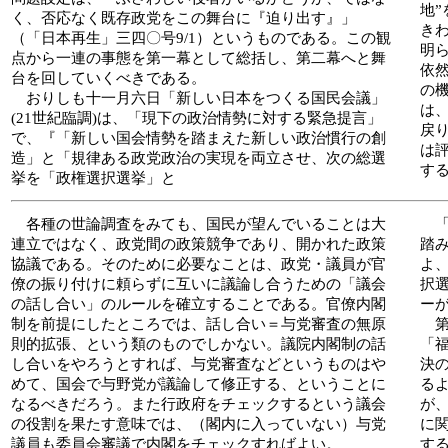
地
く、否応なく既存政党をこの舞台に『迫り出す』」
き
（「日本再生」三四〇号9/1）というものである。この観
明
点から一連の事態を第一幕として総括し、第二幕へと舞
依
台を回していくべきである。
の
おりしも十一月六日「新しい日本をつくる国民会議」
は
(21世紀臨調)は、「現下の政治情勢に対する緊急提言」
戻
で、『「新しい国会情勢を踏まえた新しい政治慣行の創
は
造」と「規律ある政党政治の実現を両立させ、次の総選
す
挙を「政権選択選挙」と
各種の世論調査をみても、国民が望んでいることは大
「
連立ではなく、政党間の政策競争であり、開かれた政策
踏
協議である。そのために必要なことは、政党・議員が官
よ
僚の振り付けに頼らずに互いに議論し合うための「議会
択
の話し合い」のルールを確立することである。官僚内閣
ー
制を前提にしたところでは、話し合い＝与党審査の無原
第
則的拡張、という類のものでしかない。議院内閣制の話
「
し合いをやろうとすれば、与党審査などというものはや
決
めて、国会で与野党が議論して修正する、ということに
る
なるべきだろう。また行政府をチェックするという議会
が
の役割を果たす意味では、（閣内に入っていない）与党
に
議員も委員会審議で内閣をチェックすればよい。
す