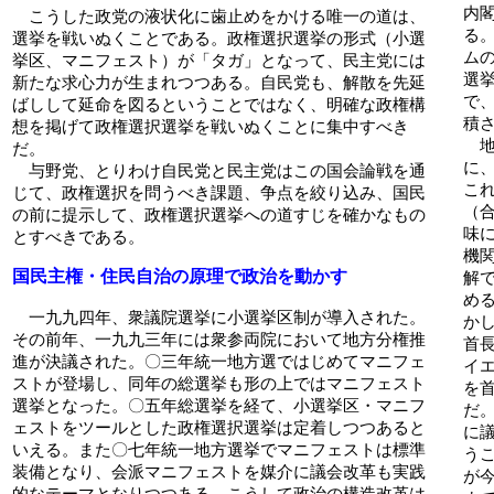
内
こうした政党の液状化に歯止めをかける唯一の道は、
る
選挙を戦いぬくことである。政権選択選挙の形式（小選
ム
挙区、マニフェスト）が「タガ」となって、民主党には
選
新たな求心力が生まれつつある。自民党も、解散を先延
で
ばしして延命を図るということではなく、明確な政権構
積
想を掲げて政権選択選挙を戦いぬくことに集中すべき
地
だ。
に
与野党、とりわけ自民党と民主党はこの国会論戦を通
こ
じて、政権選択を問うべき課題、争点を絞り込み、国民
（
の前に提示して、政権選択選挙への道すじを確かなもの
味
とすべきである。
機
国民主権・住民自治の原理で政治を動かす
解
め
一九九四年、衆議院選挙に小選挙区制が導入された。
か
その前年、一九九三年には衆参両院において地方分権推
首
進が決議された。〇三年統一地方選ではじめてマニフェ
イ
ストが登場し、同年の総選挙も形の上ではマニフェスト
を
選挙となった。〇五年総選挙を経て、小選挙区・マニフ
だ
ェストをツールとした政権選択選挙は定着しつつあると
に
いえる。また〇七年統一地方選挙でマニフェストは標準
う
装備となり、会派マニフェストを媒介に議会改革も実践
が
的なテーマとなりつつある。こうして政治の構造改革は