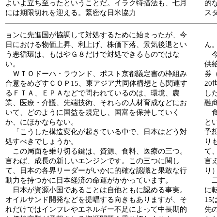
よいよ立ち至ったということだ。イラク特措法も、七月
的
には期限切れを迎える。緊密な日米協力
ス
ョンに先進国が協調して対処するために始まったが、今
日における物価上昇、利上げ、株価下落、景気後退とい
ん
う悪循環は、もはやＧ８だけで対処できるものではな
今
い。
供
ＷＴＯドーハ・ラウンド、ポスト京都議定書の枠組み
券
合意をめざすＣＯＰ15、東アジア共同体構想とも関連す
2
るＦＴＡ、ＥＰＡなどで問われているのは、環境、農
し
業、医療・介護、先端技術、それらの人材育成などにお
融
いて、どのように国益を規定し、国富を保持していく
食
か、にほかならない。
と
「こうした構造変化が起きている中で、日本はどう対
予
処すべきでしょうか。
り
この局面を乗り切る鍵は、資源、食料、医療の三つ。
て
言わば、成長の新しいエンジンです。この三つに関し
言
て、日本の各界リーダーがいかに的確な認識と果敢な行
り
動力を持つかに日本経済の命運がかかっています。
二
日本が資源小国であることは自他ともに認める事実。
に
オイルサンド開発などを提唱する向きもありますが、そ
1
れだけではインフレやエネルギー不足によって中長期的
先