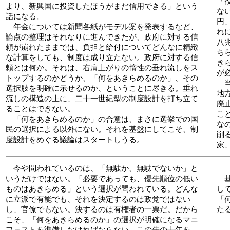
「
より、新興国に投資したほうがまだ信用できる」という
な
話になる。
円
年金については新聞各紙がモデル案を発表するなど、
れ
論点の整理はそれなりに進んできたが、政府に対する信
八
頼が崩れたままでは、負担と給付についてどんなに精緻
ち
な計算をしても、制度は成り立たない。政府に対する信
き
頼とは何か。それは、右肩上がりの惰性の垂れ流しをス
が
トップするのかどうか、「何をあきらめるのか」、その
当
選択肢を明確に示せるのか、ということに尽きる。垂れ
地
流しの構造の上に、二十一世紀型の制度設計を打ち立て
廃
ることはできない。
こ
「何をあきらめるのか」の合意は、まさに選挙での国
な
民の選択による以外にない。それを基盤にしてこそ、制
削
度設計をめぐる議論はスタートしうる。
家
今や問われているのは、「無駄か、無駄でないか」と
いうだけではない。「必要であっても、優先順位の低い
基
ものはあきらめる」という選択が問われている。どんな
し
に立派で有能でも、それを決定するのは政党ではない
「
し、官僚でもない。決するのは有権者の一票だ。だから
た
こそ、「何をあきらめるのか」の選択が明確になるマニ