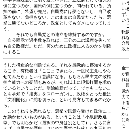
祥事や無駄遣いに切り込むべきだ。立法府として役人の
い
側に立つのか、国民の側に立つのか、問われている。負
い
担の前に、希望が先だ。自民党には夢もないし、自己改
ず
革もない、負担もない。このままの自民党だったら、選
い
挙に勝てないどころか、政党としてもダメになってしま
こ
う。
転
――それでも自民党との連立を維持するのですか。
れ
自公両党で過半数を取れば、三分の二の議席を失って
介
も自公政権だ。ただ、何のために政権に入るのかを明確
敗
にするこ
うした構造的な問題である。それを感覚的に察知するか
金
らこそ、有権者は「ここまできたら、一度民主党にやら
が
せてみたら」という意識になる。もちろん民主党の政権
れ
担当能力への疑問もあるが、それ以上に現状打開を求め
民
ているということだ。明治維新だって、できもしないこ
党
とを承知で「攘夷」をスローガンに、政権をとった後は
力
「文明開化」に舵を切った、という見方もできるのだか
ト
ら。
ら
このうねりを恐れるな。選挙で民意を受けた政治にし
か
か動かせないものがある、ということは「小泉郵政選
に
挙」でも明らかだ（選択の中身は別として）。さらに言
も
えば、自民党が歴史上はじめて野党に転落した九三年の