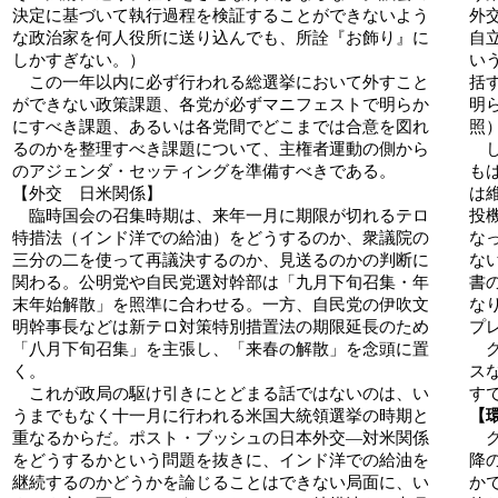
決定に基づいて執行過程を検証することができないよう
外
な政治家を何人役所に送り込んでも、所詮『お飾り』に
自
しかすぎない。）
い
この一年以内に必ず行われる総選挙において外すこと
括
ができない政策課題、各党が必ずマニフェストで明らか
明
にすべき課題、あるいは各党間でどこまでは合意を図れ
照
るのかを整理すべき課題について、主権者運動の側から
し
のアジェンダ・セッティングを準備すべきである。
も
【外交 日米関係】
は
臨時国会の召集時期は、来年一月に期限が切れるテロ
投
特措法（インド洋での給油）をどうするのか、衆議院の
な
三分の二を使って再議決するのか、見送るのかの判断に
な
関わる。公明党や自民党選対幹部は「九月下旬召集・年
書
末年始解散」を照準に合わせる。一方、自民党の伊吹文
な
明幹事長などは新テロ対策特別措置法の期限延長のため
プ
「八月下旬召集」を主張し、「来春の解散」を念頭に置
グ
く。
ス
これが政局の駆け引きにとどまる話ではないのは、い
す
うまでもなく十一月に行われる米国大統領選挙の時期と
【
重なるからだ。ポスト・ブッシュの日本外交―対米関係
グ
をどうするかという問題を抜きに、インド洋での給油を
降
継続するのかどうかを論じることはできない局面に、い
か