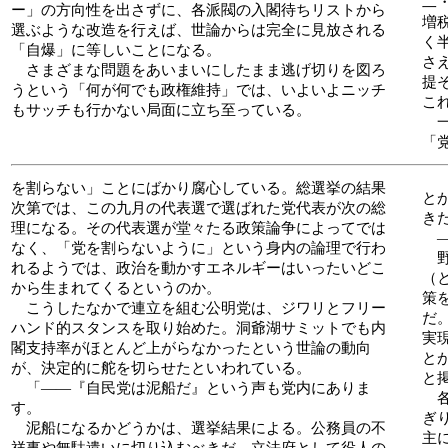
二
ー」の方向性を出さずに、各派閥の入閣待ちリストから
増
選ぶような改造を行えば、世論からは完全に見放される
く
「自爆」に等しいことになる。
さ
さまざまな問題をあいまいにしたまま逃げ切りを図ろ
提
うという「何が何でも政権維持」では、いよいよニッチ
こ
もサッチも行かない局面に立ち至っている。
一
「
を割らない」ことにばかり腐心している。総選挙の結果
と
次第では、この九月の代表選で選ばれた党代表が次の総
き
理になる。その代表選が堂々たる政策論争によってでは
―
なく、「党を割らないように」という身内の論理で行わ
野
れるようでは、政治を動かすエネルギーはいったいどこ
（
から生まれてくるというのか。
策
こうしたなかで連立を組む公明党は、ジワリとフリー
だ
ハンド的スタンスを取り始めた。洞爺湖サミットでも内
実
閣支持率がほとんど上がらなかったという世論の動向
と
が、決定的に舵を切らせたといわれている。
と
「――『自民党は泥船だ』という声も党内にありま
各
す。
ぎ
泥船になるかどうかは、選挙結果による。公務員の不
主