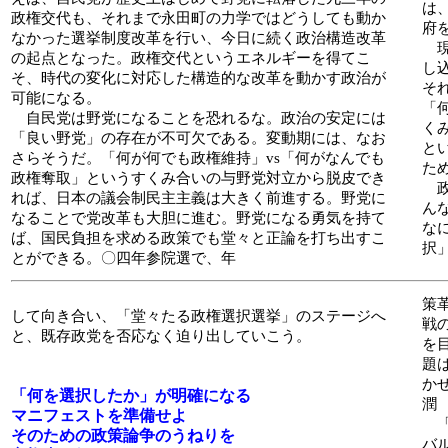
は
政権交代も、それまで永田町の力学ではどうしても動か
府
なかった選挙制度改革を行い、今日に続く政治構造改革
現
の起点となった。政権交代というエネルギーを得てこ
し
そ、時代の変化に対応した構造的な改革を動かす政治が
そ
可能になる。
「
自民党は野党になることを恐れるな。政治の安定には
く
「良い野党」の存在が不可欠である。変動期には、なお
と
さらそうだ。「何が何でも政権維持」vs「何がなんでも
た
政権奪取」というすくみ合いの与野党対立から脱皮でき
政
れば、日本の議会制民主主義は大きく前進する。野党に
ん
なることで党改革も大胆に進む。野党になる勇気を持て
な
ば、国民負担を求める政策でも堂々と正論を打ち出すこ
択
とができる。〇四年参院選で、年
策
して向き合い、「堂々たる政権選択選挙」のステージへ
戦
と、既存政党を否応なく迫り出していこう。
を
題
か
「何を選択したか」が明確になる
潤 
マニフェストを準備せよ
「
そのための政策論争のうねりを
バ