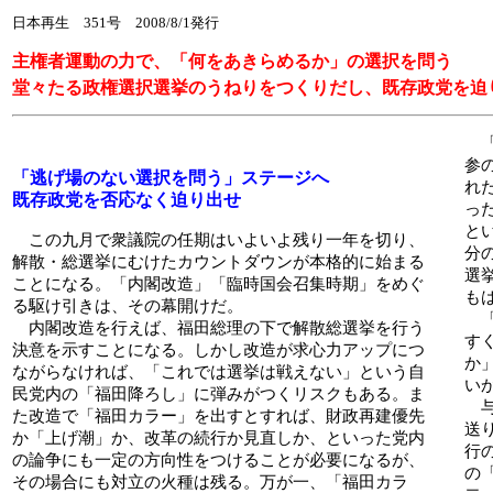
日本再生 351号 2008/8/1発行
主権者運動の力で、「何をあきらめるか」の選択を問う
堂々たる政権選択選挙のうねりをつくりだし、既存政党を迫
「
参
「逃げ場のない選択を問う」ステージへ
れ
既存政党を否応なく迫り出せ
っ
と
この九月で衆議院の任期はいよいよ残り一年を切り、
分
解散・総選挙にむけたカウントダウンが本格的に始まる
選
ことになる。「内閣改造」「臨時国会召集時期」をめぐ
も
る駆け引きは、その幕開けだ。
「
内閣改造を行えば、福田総理の下で解散総選挙を行う
す
決意を示すことになる。しかし改造が求心力アップにつ
か
ながらなければ、「これでは選挙は戦えない」という自
い
民党内の「福田降ろし」に弾みがつくリスクもある。ま
与
た改造で「福田カラー」を出すとすれば、財政再建優先
送
か「上げ潮」か、改革の続行か見直しか、といった党内
行
の論争にも一定の方向性をつけることが必要になるが、
の
その場合にも対立の火種は残る。万が一、「福田カラ