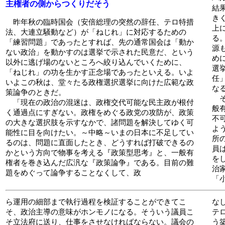
主権者の側からつくりだそう
結
き
昨年秋の臨時国会（安倍総理の突然の辞任、テロ特措
上
法、大連立騒動など）が「ねじれ」に対応するための
る
「練習問題」であったとすれば、先の通常国会は「動か
源
ない政治」を動かすのは選挙で示された民意だ、という
め
以外に逃げ場のないところへ絞り込んでいくために、
選
「ねじれ」の功を生かす正念場であったといえる。いよ
任
いよこの秋は、堂々たる政権選択選挙に向けた広範な政
な
策論争のときだ。
そ
「現在の政治の混迷は、政権交代可能な民主政が根付
般
く通過点にすぎない。政権をめぐる政党の攻防が、政策
不
の大きな選択肢を示すなかで、諸問題を解決してゆく可
よ
能性に目を向けたい。～中略～いまの日本に不足してい
所
るのは、問題に直面したとき、どうすれば打破できるの
員
かという方向で物事を考える『政策型思考』と、一般有
を
権者を巻き込んだ広汎な『政策論争』である。目前の難
治
題をめぐって論争することなくして、政
「
ら運用の細部まで執行過程を検証することができてこ
な
そ、政治主導の意味がホンモノになる。そういう議員こ
テ
そ立法府に送り、仕事をさせなければならない。議会の
う