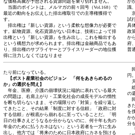
な価格高騰が予想される資源問題を乗り切れません。
か
当面のポイントは、メルマガの前々回号（Vol.168）で
識
最近の動向をお伝えした排出権取引での主導権獲得で
京
す。
試
排出権は『新しい資源』という柔軟な想像力が必要で
具
す。鉱物資源、化石資源がない日本は、技術によって排
政
出権という『新しい資源』を生み出し、これを輸出する
か
という構想力が求められます。排出権は金融商品でもあ
府
り、排出権のサプライヤーとプライスリーダーの地位獲
普
得に注力しなくてはなりませ
民
たり前になっている。
円
【ポスト産業社会のビジョン 「何をあきらめるの
天
か」の選択を問え】
総
年金、医療、介護の崩壊状況に端的に表れている最大
の
の問題は、右肩上がり・工業化社会の成長モデルの惰性
民
を断ち切らないまま、その場限りの「対策」を繰り返し
き
てきたこと、その結果「制度に対する信頼」「政府に対
を
する信頼」が根底から崩れるに至っていることだ。「明
か
日の仕事さえどうなるか分からないのに、何十年も先の
分
年金のために払うカネはない」という若者を一方に生み
「
出し、他方では「将来のために日本政府にカネを預ける